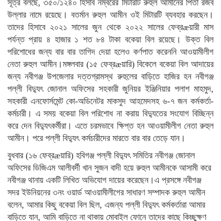
সূত্র বলছে, ৩৫০/১২৪০ হিসাব নম্বরের মিটারটি রুহুল আমীনের পিতা রজব
উল্লার নামে রয়েছে। বতর্মান রুহুল আমীন ওই মিটারটি ব্যবহার করছেন।
তাদের হিসাবে ২০২১ সালের জুন থেকে ২০২২ সালের ফেব্রæয়ারী মাস
পর্যন্ত প্রায় ৪ হাজার ১ শত ৮৪ টাকা বকেয়া বিল রয়েছে। উক্ত বিল
পরিশোধের জন্য বার বার তাগিদ দেয়া হলেও কর্ণপাত করেননি আওয়ামীলীগ
নেতা রুহুল আমীন।মঙ্গলবার (১৫ ফেব্রæয়ারি) বিকেলে বকেয়া বিল আদায়ের
জন্য নবীগঞ্জ উপজেলার দত্তগ্রামস্থ রুহুলের বাড়িতে হাজির হন নবীগঞ্জ
পল্লী বিদ্যুৎ জোনাল অফিসের সহকারী জুনিয়র ইঞ্জিনিয়ার পলাশ মাহমুদ,
সহকারী এনফোর্সমেন্ট কো-অডিনেটর মাকসুদ আহমেদসহ ৬-৭ জন কর্মকর্তা-
কর্মচারী। এ সময় বকেয়া বিল পরিশোধ না করায় বিদ্যুতের সংযোগ বিচ্ছিন্ন
করে দেন বিদ্যুৎকর্মীরা। এতে চরমভাবে ক্ষিপ্ত হন আওয়ামীলীগ নেতা রুহুল
আমীন। পরে পল্লী বিদ্যুৎ কর্মচারীদের মারতে বার বার তেড়ে যান।
বুধবার (১৬ ফেব্রæয়ারি) হবিগঞ্জ পল্লী বিদ্যুৎ সমিতির নবীগঞ্জ জোনাল
অফিসের ডিজিএম আলীবর্দী খান সুজন বাদী হয়ে রুহুল আমীনকে আসামী করে
নবীগঞ্জ থানায় একটি লিখিত অভিযোগ দায়ের করেছেন।এ প্রসঙ্গে নবীগঞ্জ
সদর ইউনিয়নের ৩নং ওয়ার্ড আওয়ামীলীগের সাধারণ সম্পাদক রুহুল আমীন
বলেন, আমার কিছু বকেয়া বিল ছিল, এজন্য পল্লী বিদ্যুৎ কর্মকর্তারা আমার
বাড়িতে যান, আমি বাড়িতে না থাকায় মোবাইল ফোনে তাদের কাছে কিচ্ছুক্ষণ