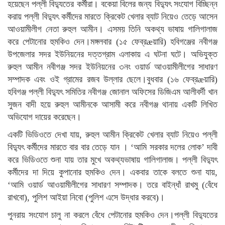
হয়েছেন পল্লী বিদ্যুতের কর্মীরা। বকেয়া বিলের জন্য বিদ্যুৎ সংযোগ বিচ্ছিন্ন
করায় পল্লী বিদ্যুৎ কর্মীদের মারতে ক্রিকেট খেলার ব্যাট নিয়েও তেড়ে আসেন
আওয়ামীলীগ নেতা রুহুল আমীন। এসময় তিনি অকথ্য ভাষায় গালিগালাজ
করে পেটানোর হুমকিও দেন।মঙ্গলবার (১৫ ফেব্রæয়ারি) হবিগঞ্জের নবীগঞ্জ
উপজেলার সদর ইউনিয়নের দত্তগ্রাম এলাকায় এ ঘটনা ঘটে। অভিযুক্ত
রুহুল আমীন নবীগঞ্জ সদর ইউনিয়নের ৩নং ওয়ার্ড আওয়ামীলীগের সাধারণ
সম্পাদক এবং ওই গ্রামের রজব উল্লার ছেলে।বুধবার (১৬ ফেব্রæয়ারি)
হবিগঞ্জ পল্লী বিদ্যুৎ সমিতির নবীগঞ্জ জোনাল অফিসের ডিজিএম আলীবর্দী খান
সুজন বাদী হয়ে রুহুল আমীনকে আসামী করে নবীগঞ্জ থানায় একটি লিখিত
অভিযোগ দায়ের করেছেন।
একটি ভিডিওতে দেখা যায়, রুহুল আমীন ক্রিকেট খেলার ব্যাট নিয়েও পল্লী
বিদ্যুৎ কর্মীদের মারতে বার বার তেড়ে যান । ‘আমি সরকার দলের লোক’ দাবী
করে ভিডিওতে শুনা যায় তার মুখে অকথ্যভাষায় গালিগালাজ। পল্লী বিদ্যুৎ
কর্মীদের দা দিয়ে কুপানোর হুমকিও দেন। একবার তাকে বলতে শুনা যায়,
‘আমি ওয়ার্ড আওয়ামীলীগের সাধারণ সম্পাদক। তরে বাইন্ধাঁ রাখমু (বেঁধে
রাখবো), পুলিশ আইয়া নিবো (পুলিশ এসে উদ্ধার করবে)।
পুনরায় সংযোগ চালু না করলে বেঁধে পেটানোর হুমকিও দেন।পল্লী বিদ্যুতের