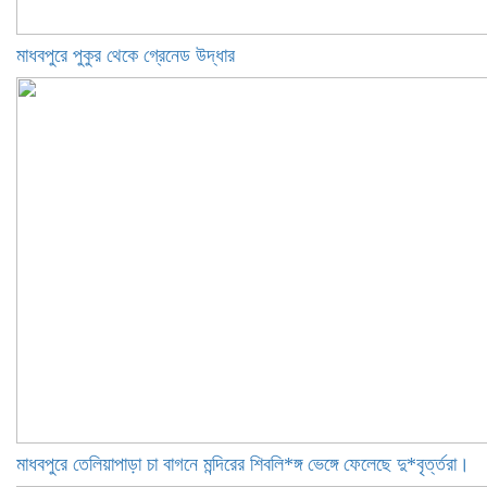
মাধবপুরে পুকুর থেকে গ্রেনেড উদ্ধার
মাধবপুরে তেলিয়াপাড়া চা বাগনে মন্দিরের শিবলি*ঙ্গ ভেঙ্গে ফেলেছে দু*বৃর্ত্তরা।