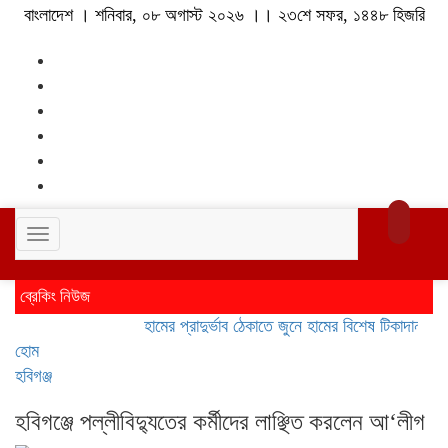
বাংলাদেশ । শনিবার, ০৮ অগাস্ট ২০২৬ ।। ২৩শে সফর, ১৪৪৮ হিজরি
Toggle
navigation
ব্রেকিং নিউজ
হামের প্রাদুর্ভাব ঠেকাতে জুনে হামের বিশেষ টিকাদান; টিকা পাব
হোম
হবিগঞ্জ
হবিগঞ্জে পল্লীবিদ্যুতের কর্মীদের লাঞ্ছিত করলেন আ‘লীগ