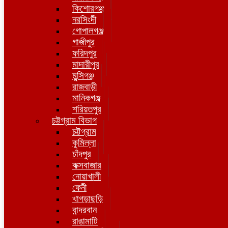
কিশোরগঞ্জ
নরসিংদী
গোপালগঞ্জ
গাজীপুর
ফরিদপুর
মাদারীপুর
মুন্সিগঞ্জ
রাজবাড়ী
মানিকগঞ্জ
শরিয়তপুর
চট্টগ্রাম বিভাগ
চট্টগ্রাম
কুমিল্লা
চাঁদপুর
কক্সবাজার
নোয়াখালী
ফেনী
খাগড়াছড়ি
বান্দরবান
রাঙামাটি