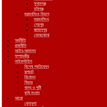
সুনামগঞ্জ
হবিগঞ্জ
ময়মনসিংহ বিভাগ
ময়মনসিংহ
শেরপুর
জামালপুর
নেত্রকোনা
অর্থনীতি
রাজনীতি
আইন-আদালত
সম্পাদকীয়
লাইফস্টাইল
বিশেষ প্রতিবেদন
রূপচর্চা
বিনোদন
ফিচার
খাদ্য ও পুষ্টি
কৃষি সংবাদ
আরো
খেলাধুলা