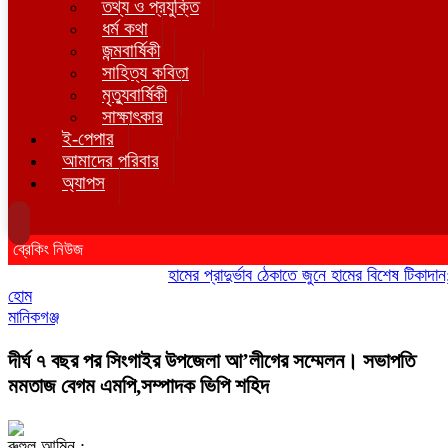
তথ্য ও প্রযুক্তি
ধর্ম কথা
জন্মবার্ষিকী
সাহিত্য কবিতা
মৃত্যুবার্ষিকী
সাক্ষাৎকার
ই-পেপার
আমাদের পরিবার
অ্যাপস
ব্রেকিং নিউজ
হামের প্রাদুর্ভাব ঠেকাতে জুনে হামের বিশেষ টিকাদান; টিক
হোম
মানিকগঞ্জ
দীর্ঘ ৭ বছর পর সিংগাইর উপজেলা আ’লীগের সম্মেলন। সভাপতি
মমতাজ বেগম এমপি,সম্পাদক ভিপি শহিদ
রুহুল আমিন :