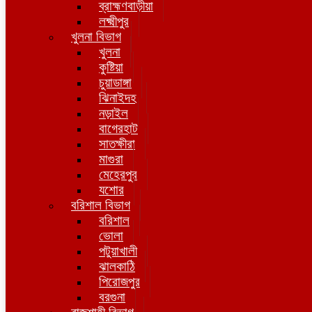
ব্রাহ্মণবাড়ীয়া
লক্ষ্মীপুর
খুলনা বিভাগ
খুলনা
কুষ্টিয়া
চুয়াডাঙ্গা
ঝিনাইদহ
নড়াইল
বাগেরহাট
সাতক্ষীরা
মাগুরা
মেহেরপুর
যশোর
বরিশাল বিভাগ
বরিশাল
ভোলা
পটুয়াখালী
ঝালকাঠি
পিরোজপুর
বরগুনা