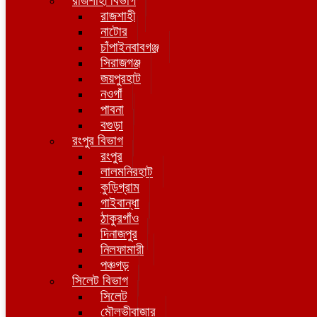
রাজশাহী বিভাগ
রাজশাহী
নাটোর
চাঁপাইনবাবগঞ্জ
সিরাজগঞ্জ
জয়পুরহাট
নওগাঁ
পাবনা
বগুড়া
রংপুর বিভাগ
রংপুর
লালমনিরহাট
কুড়িগ্রাম
গাইবান্ধা
ঠাকুরগাঁও
দিনাজপুর
নিলফামারী
পঞ্চগড়
সিলেট বিভাগ
সিলেট
মৌলভীবাজার