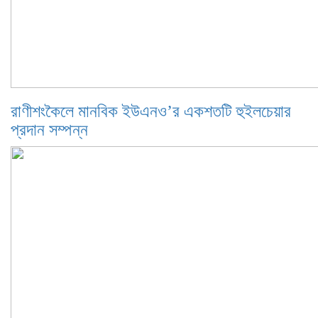
রাণীশংকৈলে মানবিক ইউএনও’র একশতটি হুইলচেয়ার
প্রদান সম্পন্ন