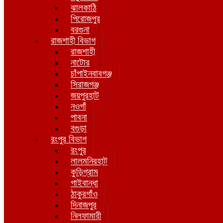
ঝালকাঠি
পিরোজপুর
বরগুনা
রাজশাহী বিভাগ
রাজশাহী
নাটোর
চাঁপাইনবাবগঞ্জ
সিরাজগঞ্জ
জয়পুরহাট
নওগাঁ
পাবনা
বগুড়া
রংপুর বিভাগ
রংপুর
লালমনিরহাট
কুড়িগ্রাম
গাইবান্ধা
ঠাকুরগাঁও
দিনাজপুর
নিলফামারী