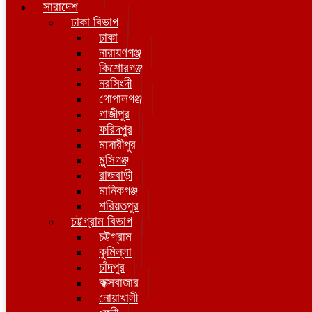
সারাদেশ
ঢাকা বিভাগ
ঢাকা
নারায়ণগঞ্জ
কিশোরগঞ্জ
নরসিংদী
গোপালগঞ্জ
গাজীপুর
ফরিদপুর
মাদারীপুর
মুন্সিগঞ্জ
রাজবাড়ী
মানিকগঞ্জ
শরিয়তপুর
চট্টগ্রাম বিভাগ
চট্টগ্রাম
কুমিল্লা
চাঁদপুর
কক্সবাজার
নোয়াখালী