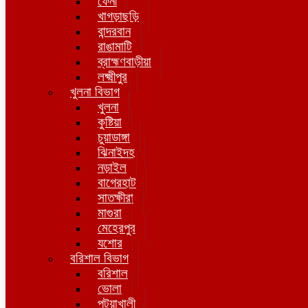
ফেনী
খাগড়াছড়ি
বান্দরবান
রাঙামাটি
ব্রাহ্মণবাড়ীয়া
লক্ষ্মীপুর
খুলনা বিভাগ
খুলনা
কুষ্টিয়া
চুয়াডাঙ্গা
ঝিনাইদহ
নড়াইল
বাগেরহাট
সাতক্ষীরা
মাগুরা
মেহেরপুর
যশোর
বরিশাল বিভাগ
বরিশাল
ভোলা
পটুয়াখালী