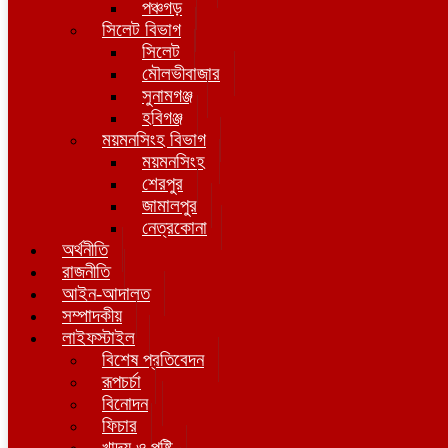
পঞ্চগড়
সিলেট বিভাগ
সিলেট
মৌলভীবাজার
সুনামগঞ্জ
হবিগঞ্জ
ময়মনসিংহ বিভাগ
ময়মনসিংহ
শেরপুর
জামালপুর
নেত্রকোনা
অর্থনীতি
রাজনীতি
আইন-আদালত
সম্পাদকীয়
লাইফস্টাইল
বিশেষ প্রতিবেদন
রূপচর্চা
বিনোদন
ফিচার
খাদ্য ও পুষ্টি