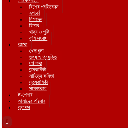
লাইফস্টাইল
বিশেষ প্রতিবেদন
রূপচর্চা
বিনোদন
ফিচার
খাদ্য ও পুষ্টি
কৃষি সংবাদ
আরো
খেলাধুলা
তথ্য ও প্রযুক্তি
ধর্ম কথা
জন্মবার্ষিকী
সাহিত্য কবিতা
মৃত্যুবার্ষিকী
সাক্ষাৎকার
ই-পেপার
আমাদের পরিবার
অ্যাপস