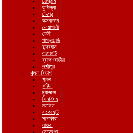
চট্টগ্রাম
কুমিল্লা
চাঁদপুর
কক্সবাজার
নোয়াখালী
ফেনী
খাগড়াছড়ি
বান্দরবান
রাঙামাটি
ব্রাহ্মণবাড়ীয়া
লক্ষ্মীপুর
খুলনা বিভাগ
খুলনা
কুষ্টিয়া
চুয়াডাঙ্গা
ঝিনাইদহ
নড়াইল
বাগেরহাট
সাতক্ষীরা
মাগুরা
মেহেরপুর