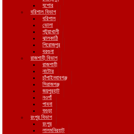
যশোর
বরিশাল বিভাগ
বরিশাল
ভোলা
পটুয়াখালী
ঝালকাঠি
পিরোজপুর
বরগুনা
রাজশাহী বিভাগ
রাজশাহী
নাটোর
চাঁপাইনবাবগঞ্জ
সিরাজগঞ্জ
জয়পুরহাট
নওগাঁ
পাবনা
বগুড়া
রংপুর বিভাগ
রংপুর
লালমনিরহাট