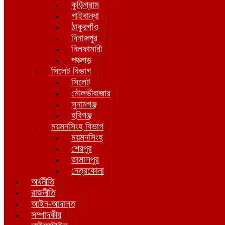
কুড়িগ্রাম
গাইবান্ধা
ঠাকুরগাঁও
দিনাজপুর
নিলফামারী
পঞ্চগড়
সিলেট বিভাগ
সিলেট
মৌলভীবাজার
সুনামগঞ্জ
হবিগঞ্জ
ময়মনসিংহ বিভাগ
ময়মনসিংহ
শেরপুর
জামালপুর
নেত্রকোনা
অর্থনীতি
রাজনীতি
আইন-আদালত
সম্পাদকীয়