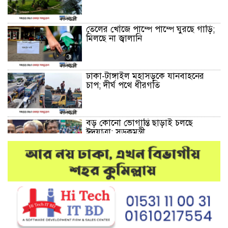
তেলের খোঁজে পাম্পে পাম্পে ঘুরছে গাড়ি;
মিলছে না জ্বালানি
ঢাকা-টাঙ্গাইল মহাসড়কে যানবাহনের
চাপ; দীর্ঘ পথে ধীরগতি
বড় কোনো ভোগান্তি ছাড়াই চলছে
ঈদযাত্রা: সড়কমন্ত্রী
মেলান্দহে উপবৃত্তি কেলেঙ্কারি:
অভিভাবকের জায়গায় শিক্ষকের ব্যাংক
হিসাব
দেশে আবারও উদ্ধার হলো ভয়ংকর
মাদক: ক্রিস্টাল মেথ ও এলএসডি