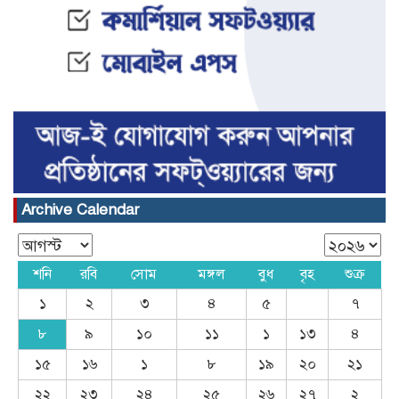
Archive Calendar
শনি
রবি
সোম
মঙ্গল
বুধ
বৃহ
শুক্র
১
২
৩
৪
৫
৭
৮
৯
১০
১১
১
১৩
৪
১৫
১৬
১
৮
১৯
২০
২১
২২
২৩
২৪
২৫
২৬
২৭
২