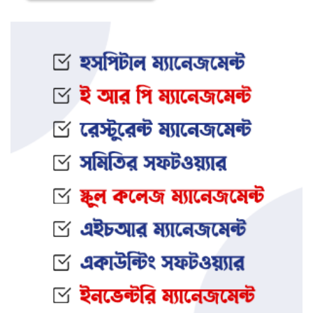
ইফতার অনুষ্ঠানকে কেন্দ্র করে বিএনপি–
জামায়াত সংঘর্ষ: আহত ৮
জামালপুরের সংঘবদ্ধ ধর্ষণ মামলায়
তিনজনের মৃত্যুদণ্ড
নওগাঁর আত্রাইয়ে স্ত্রী ও সন্তানকে হ ত্যা
করে যুবকের আত্মহ ত্যা