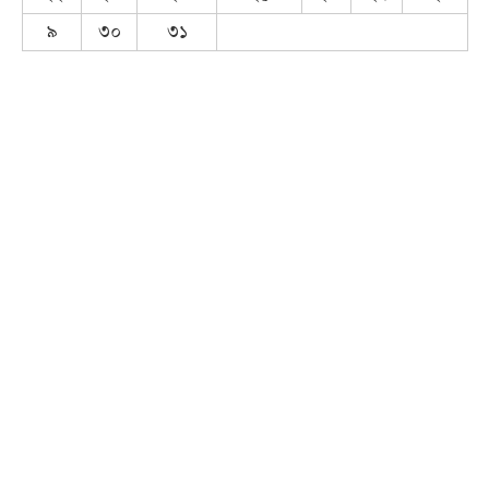
৯
৩০
৩১