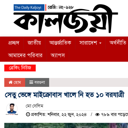
প্রচ্ছদ
জাতীয়
আন্তর্জাতিক
সারাদেশ
অর্থনীতি
আমাদের পরিবার
অ্যাপস
ব্রেকিং নিউজ
হোম
বরগুনা
সেতু ভেঙ্গে মাইক্রোবাস খালে নি হত ১০ বরযাত্রী
মো সেলিম
প্রকাশিত: শনিবার, ২২ জুন, ২০২৪
৭৮৯ বার পড়েছ