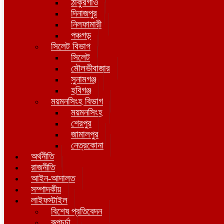
ঠাকুরগাঁও
দিনাজপুর
নিলফামারী
পঞ্চগড়
সিলেট বিভাগ
সিলেট
মৌলভীবাজার
সুনামগঞ্জ
হবিগঞ্জ
ময়মনসিংহ বিভাগ
ময়মনসিংহ
শেরপুর
জামালপুর
নেত্রকোনা
অর্থনীতি
রাজনীতি
আইন-আদালত
সম্পাদকীয়
লাইফস্টাইল
বিশেষ প্রতিবেদন
রূপচর্চা