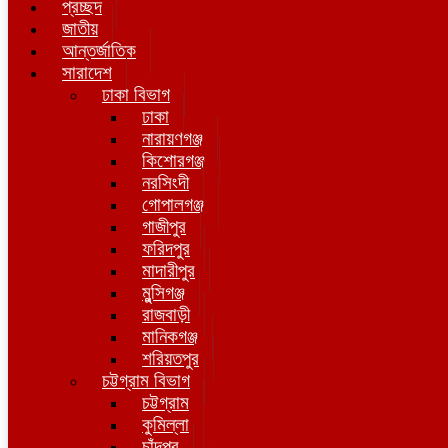
প্রচ্ছদ
জাতীয়
আন্তর্জাতিক
সারাদেশ
ঢাকা বিভাগ
ঢাকা
নারায়ণগঞ্জ
কিশোরগঞ্জ
নরসিংদী
গোপালগঞ্জ
গাজীপুর
ফরিদপুর
মাদারীপুর
মুন্সিগঞ্জ
রাজবাড়ী
মানিকগঞ্জ
শরিয়তপুর
চট্টগ্রাম বিভাগ
চট্টগ্রাম
কুমিল্লা
চাঁদপুর