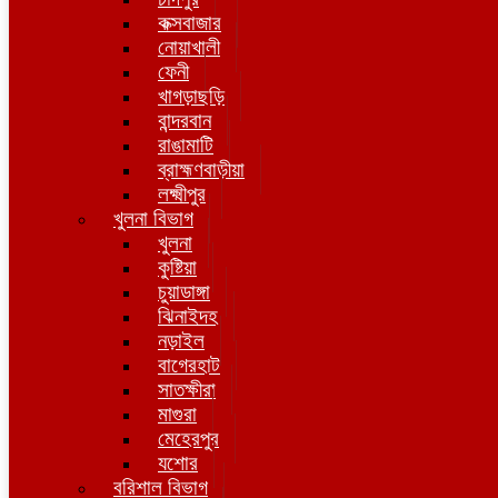
কক্সবাজার
নোয়াখালী
ফেনী
খাগড়াছড়ি
বান্দরবান
রাঙামাটি
ব্রাহ্মণবাড়ীয়া
লক্ষ্মীপুর
খুলনা বিভাগ
খুলনা
কুষ্টিয়া
চুয়াডাঙ্গা
ঝিনাইদহ
নড়াইল
বাগেরহাট
সাতক্ষীরা
মাগুরা
মেহেরপুর
যশোর
বরিশাল বিভাগ