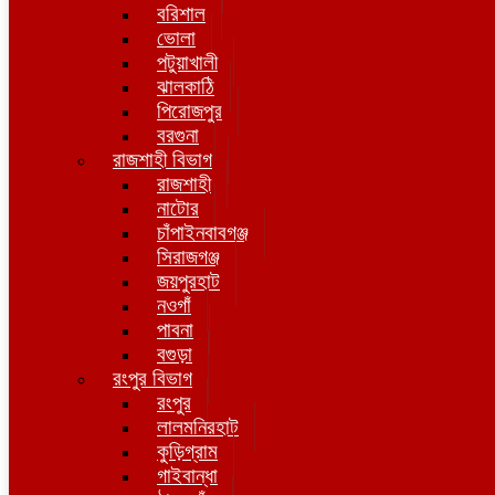
বরিশাল
ভোলা
পটুয়াখালী
ঝালকাঠি
পিরোজপুর
বরগুনা
রাজশাহী বিভাগ
রাজশাহী
নাটোর
চাঁপাইনবাবগঞ্জ
সিরাজগঞ্জ
জয়পুরহাট
নওগাঁ
পাবনা
বগুড়া
রংপুর বিভাগ
রংপুর
লালমনিরহাট
কুড়িগ্রাম
গাইবান্ধা