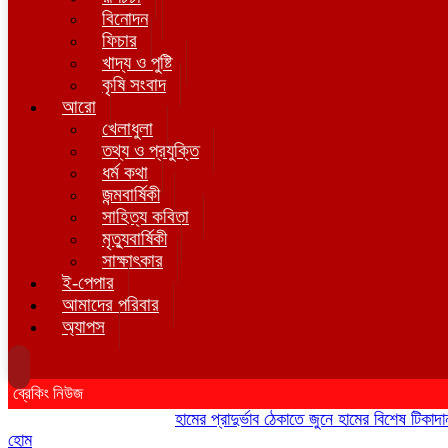
বিনোদন
ফিচার
খাদ্য ও পুষ্টি
কৃষি সংবাদ
আরো
খেলাধুলা
তথ্য ও প্রযুক্তি
ধর্ম কথা
জন্মবার্ষিকী
সাহিত্য কবিতা
মৃত্যুবার্ষিকী
সাক্ষাৎকার
ই-পেপার
আমাদের পরিবার
অ্যাপস
ব্রেকিং নিউজ
হামের প্রাদুর্ভাব ঠেকাতে জুনে হামের বিশেষ টিকাদান; টি
হোম