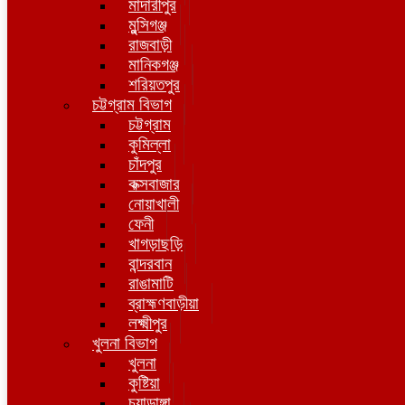
মাদারীপুর
মুন্সিগঞ্জ
রাজবাড়ী
মানিকগঞ্জ
শরিয়তপুর
চট্টগ্রাম বিভাগ
চট্টগ্রাম
কুমিল্লা
চাঁদপুর
কক্সবাজার
নোয়াখালী
ফেনী
খাগড়াছড়ি
বান্দরবান
রাঙামাটি
ব্রাহ্মণবাড়ীয়া
লক্ষ্মীপুর
খুলনা বিভাগ
খুলনা
কুষ্টিয়া
চুয়াডাঙ্গা