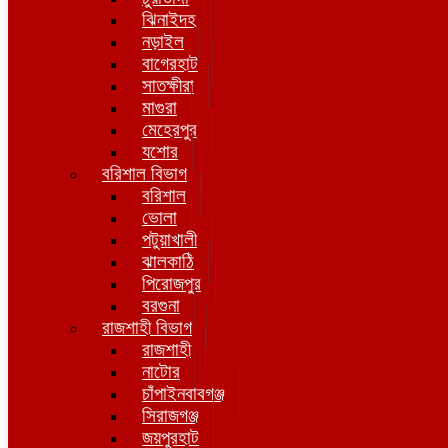
ঝিনাইদহ
নড়াইল
বাগেরহাট
সাতক্ষীরা
মাগুরা
মেহেরপুর
যশোর
বরিশাল বিভাগ
বরিশাল
ভোলা
পটুয়াখালী
ঝালকাঠি
পিরোজপুর
বরগুনা
রাজশাহী বিভাগ
রাজশাহী
নাটোর
চাঁপাইনবাবগঞ্জ
সিরাজগঞ্জ
জয়পুরহাট