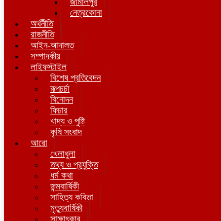
জামালপুর
নেত্রকোনা
অর্থনীতি
রাজনীতি
আইন-আদালত
সম্পাদকীয়
লাইফস্টাইল
বিশেষ প্রতিবেদন
রূপচর্চা
বিনোদন
ফিচার
খাদ্য ও পুষ্টি
কৃষি সংবাদ
আরো
খেলাধুলা
তথ্য ও প্রযুক্তি
ধর্ম কথা
জন্মবার্ষিকী
সাহিত্য কবিতা
মৃত্যুবার্ষিকী
সাক্ষাৎকার