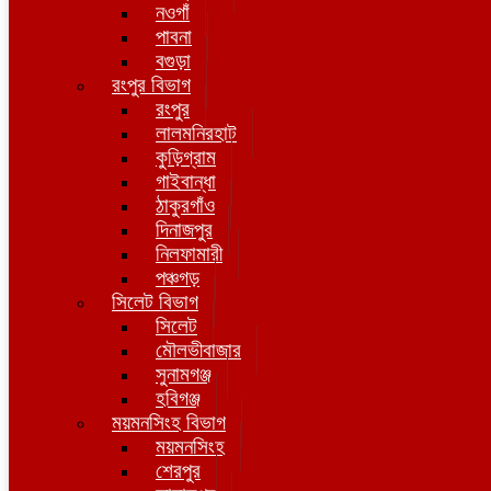
নওগাঁ
পাবনা
বগুড়া
রংপুর বিভাগ
রংপুর
লালমনিরহাট
কুড়িগ্রাম
গাইবান্ধা
ঠাকুরগাঁও
দিনাজপুর
নিলফামারী
পঞ্চগড়
সিলেট বিভাগ
সিলেট
মৌলভীবাজার
সুনামগঞ্জ
হবিগঞ্জ
ময়মনসিংহ বিভাগ
ময়মনসিংহ
শেরপুর