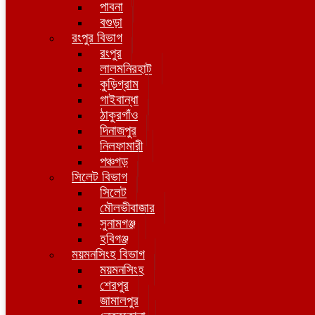
পাবনা
বগুড়া
রংপুর বিভাগ
রংপুর
লালমনিরহাট
কুড়িগ্রাম
গাইবান্ধা
ঠাকুরগাঁও
দিনাজপুর
নিলফামারী
পঞ্চগড়
সিলেট বিভাগ
সিলেট
মৌলভীবাজার
সুনামগঞ্জ
হবিগঞ্জ
ময়মনসিংহ বিভাগ
ময়মনসিংহ
শেরপুর
জামালপুর