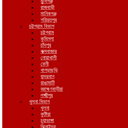
মুন্সিগঞ্জ
রাজবাড়ী
মানিকগঞ্জ
শরিয়তপুর
চট্টগ্রাম বিভাগ
চট্টগ্রাম
কুমিল্লা
চাঁদপুর
কক্সবাজার
নোয়াখালী
ফেনী
খাগড়াছড়ি
বান্দরবান
রাঙামাটি
ব্রাহ্মণবাড়ীয়া
লক্ষ্মীপুর
খুলনা বিভাগ
খুলনা
কুষ্টিয়া
চুয়াডাঙ্গা
ঝিনাইদহ