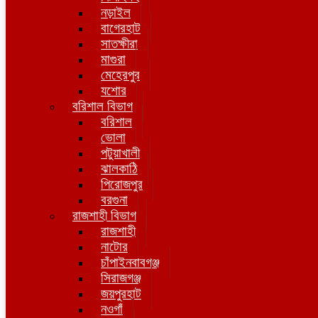
নড়াইল
বাগেরহাট
সাতক্ষীরা
মাগুরা
মেহেরপুর
যশোর
বরিশাল বিভাগ
বরিশাল
ভোলা
পটুয়াখালী
ঝালকাঠি
পিরোজপুর
বরগুনা
রাজশাহী বিভাগ
রাজশাহী
নাটোর
চাঁপাইনবাবগঞ্জ
সিরাজগঞ্জ
জয়পুরহাট
নওগাঁ