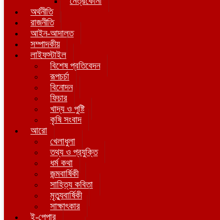
নেত্রকোনা
অর্থনীতি
রাজনীতি
আইন-আদালত
সম্পাদকীয়
লাইফস্টাইল
বিশেষ প্রতিবেদন
রূপচর্চা
বিনোদন
ফিচার
খাদ্য ও পুষ্টি
কৃষি সংবাদ
আরো
খেলাধুলা
তথ্য ও প্রযুক্তি
ধর্ম কথা
জন্মবার্ষিকী
সাহিত্য কবিতা
মৃত্যুবার্ষিকী
সাক্ষাৎকার
ই-পেপার