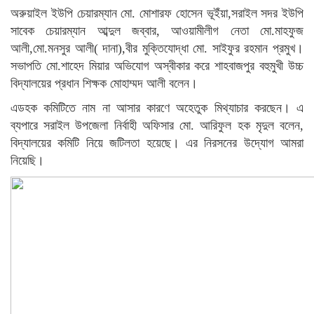
অরুয়াইল ইউপি চেয়ারম্যান মো. মোশারফ হোসেন ভূইঁয়া,সরাইল সদর ইউপি
সাবেক চেয়ারম্যান আব্দুল জব্বার, আওয়ামীলীগ নেতা মো.মাহফুজ
আলী,মো.মনসুর আলী( দানা),বীর মুক্তিযোদ্ধা মো. সাইফুর রহমান প্রমুখ।
সভাপতি মো.শাহেদ মিয়ার অভিযোগ অস্বীকার করে শাহবাজপুর বহুমুখী উচ্চ
বিদ্যালয়ের প্রধান শিক্ষক মোহাম্মদ আলী বলেন।
এডহক কমিটিতে নাম না আসার কারণে অহেতুক মিথ্যাচার করছেন। এ
ব্যপারে সরাইল উপজেলা নির্বাহী অফিসার মো. আরিফুল হক মৃদুল বলেন,
বিদ্যালয়ের কমিটি নিয়ে জটিলতা হয়েছে। এর নিরসনের উদ্যোগ আমরা
নিয়েছি।