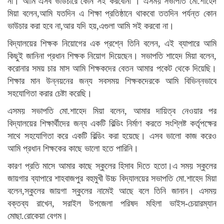
না। আমি এসব ভাউচারে কোন সই করবোনা । এসময় সভাপতি মো.শাহেদ
মিয়া বলেন,আমি যতদিন এ শিক্ষা প্রতিষ্ঠানে থাকবো ততদিন পর্যন্ত কোন
ভাউচার করা হবে না,আর যদি হয়,এগুলা আমি সই করবো না।
বিদ্যালয়ের শিক্ষক নিয়োগের এক প্রশ্নে তিনি বলেন, এই ব্যাপারে আমি
কিছুই জানিনা প্রধান শিক্ষক নিয়োগ দিয়েছেন। সভাপতি শাহেদ মিয়া বলেন,
করোনার সময় চার মাস আমি শিক্ষকদের বেতন আমার পকেট থেকে দিয়েছি।
শিক্ষার মান উন্নয়নের জন্য সবসময় শিক্ষকদেরকে আমি বিভিন্নভাবে
সহযোগিতা করার চেষ্টা করেছি।
এসময় সভাপতি মো.শাহেদ মিয়া বলেন, আমার দায়িত্ব নেওয়ার পর
বিদ্যালয়ের শিক্ষার্থীদের জন্য একটি বিল্ডিং নির্মাণ করতে সংশ্লিষ্ট কর্তৃপক্ষের
সাথে সহযোগিতা করে একটি বিল্ডিং করা হয়েছে। এসব ভালো কাজ করেও
আমি প্রধান শিক্ষকের কাছে ভালো হতে পারিনি।
কারণ প্রতি মাসে আমার কাছে স্কুলের হিসাব দিতে হতো।এ সময় স্কুলের
জায়গার ব্যাপারে শাহবাজপুর বহুমুখী উচ্চ বিদ্যালয়ের সভাপতি মো.শাহেদ মিয়া
বলেন,স্কুলের জায়গা স্কুলের নামেই আছে বলে তিনি জানান। এসময়
বক্তব্য রাখেন, সরাইল উপজেলা পরিষদ মহিলা ভাইস-চেয়ারম্যান
মোছা.রোকেয়া বেগম।