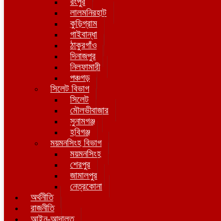
রংপুর
লালমনিরহাট
কুড়িগ্রাম
গাইবান্ধা
ঠাকুরগাঁও
দিনাজপুর
নিলফামারী
পঞ্চগড়
সিলেট বিভাগ
সিলেট
মৌলভীবাজার
সুনামগঞ্জ
হবিগঞ্জ
ময়মনসিংহ বিভাগ
ময়মনসিংহ
শেরপুর
জামালপুর
নেত্রকোনা
অর্থনীতি
রাজনীতি
আইন-আদালত