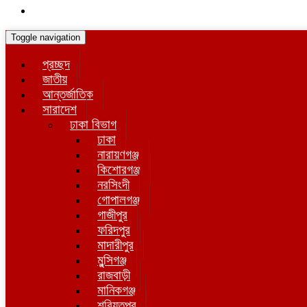
Toggle navigation
প্রচ্ছদ
জাতীয়
আন্তর্জাতিক
সারাদেশ
ঢাকা বিভাগ
ঢাকা
নারায়ণগঞ্জ
কিশোরগঞ্জ
নরসিংদী
গোপালগঞ্জ
গাজীপুর
ফরিদপুর
মাদারীপুর
মুন্সিগঞ্জ
রাজবাড়ী
মানিকগঞ্জ
শরিয়তপুর