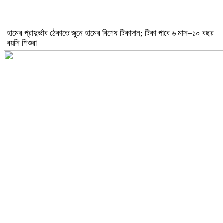
হামের প্রাদুর্ভাব ঠেকাতে জুনে হামের বিশেষ টিকাদান; টিকা পাবে ৬ মাস–১০ বছর
বয়সি শিশুরা
ঝড়ো হাওয়াসহ বজ্রবৃষ্টির আভাস ১৫ জেলায়