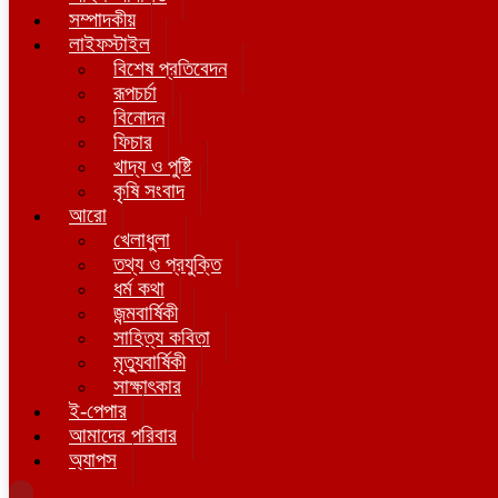
সম্পাদকীয়
লাইফস্টাইল
বিশেষ প্রতিবেদন
রূপচর্চা
বিনোদন
ফিচার
খাদ্য ও পুষ্টি
কৃষি সংবাদ
আরো
খেলাধুলা
তথ্য ও প্রযুক্তি
ধর্ম কথা
জন্মবার্ষিকী
সাহিত্য কবিতা
মৃত্যুবার্ষিকী
সাক্ষাৎকার
ই-পেপার
আমাদের পরিবার
অ্যাপস