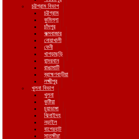
চট্টগ্রাম বিভাগ
চট্টগ্রাম
কুমিল্লা
চাঁদপুর
কক্সবাজার
নোয়াখালী
ফেনী
খাগড়াছড়ি
বান্দরবান
রাঙামাটি
ব্রাহ্মণবাড়ীয়া
লক্ষ্মীপুর
খুলনা বিভাগ
খুলনা
কুষ্টিয়া
চুয়াডাঙ্গা
ঝিনাইদহ
নড়াইল
বাগেরহাট
সাতক্ষীরা