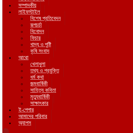
সম্পাদকীয়
লাইফস্টাইল
বিশেষ প্রতিবেদন
রূপচর্চা
বিনোদন
ফিচার
খাদ্য ও পুষ্টি
কৃষি সংবাদ
আরো
খেলাধুলা
তথ্য ও প্রযুক্তি
ধর্ম কথা
জন্মবার্ষিকী
সাহিত্য কবিতা
মৃত্যুবার্ষিকী
সাক্ষাৎকার
ই-পেপার
আমাদের পরিবার
অ্যাপস