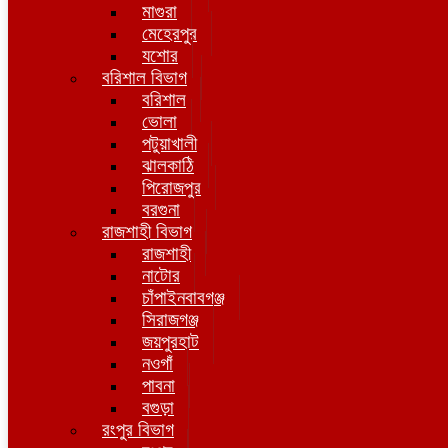
মাগুরা
মেহেরপুর
যশোর
বরিশাল বিভাগ
বরিশাল
ভোলা
পটুয়াখালী
ঝালকাঠি
পিরোজপুর
বরগুনা
রাজশাহী বিভাগ
রাজশাহী
নাটোর
চাঁপাইনবাবগঞ্জ
সিরাজগঞ্জ
জয়পুরহাট
নওগাঁ
পাবনা
বগুড়া
রংপুর বিভাগ