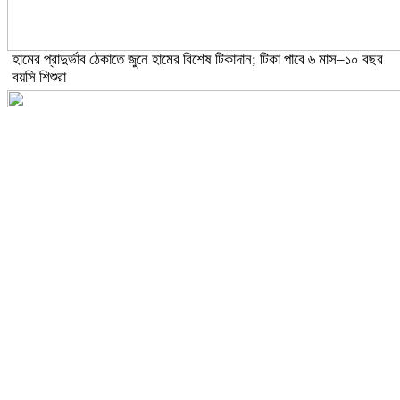
হামের প্রাদুর্ভাব ঠেকাতে জুনে হামের বিশেষ টিকাদান; টিকা পাবে ৬ মাস–১০ বছর
বয়সি শিশুরা
ঝড়ো হাওয়াসহ বজ্রবৃষ্টির আভাস ১৫ জেলায়