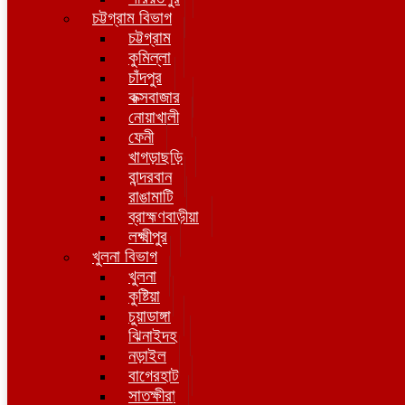
চট্টগ্রাম বিভাগ
চট্টগ্রাম
কুমিল্লা
চাঁদপুর
কক্সবাজার
নোয়াখালী
ফেনী
খাগড়াছড়ি
বান্দরবান
রাঙামাটি
ব্রাহ্মণবাড়ীয়া
লক্ষ্মীপুর
খুলনা বিভাগ
খুলনা
কুষ্টিয়া
চুয়াডাঙ্গা
ঝিনাইদহ
নড়াইল
বাগেরহাট
সাতক্ষীরা