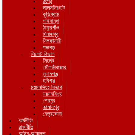
রংপুর
লালমনিরহাট
কুড়িগ্রাম
গাইবান্ধা
ঠাকুরগাঁও
দিনাজপুর
নিলফামারী
পঞ্চগড়
সিলেট বিভাগ
সিলেট
মৌলভীবাজার
সুনামগঞ্জ
হবিগঞ্জ
ময়মনসিংহ বিভাগ
ময়মনসিংহ
শেরপুর
জামালপুর
নেত্রকোনা
অর্থনীতি
রাজনীতি
আইন-আদালত