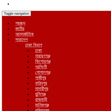
Toggle navigation
প্রচ্ছদ
জাতীয়
আন্তর্জাতিক
সারাদেশ
ঢাকা বিভাগ
ঢাকা
নারায়ণগঞ্জ
কিশোরগঞ্জ
নরসিংদী
গোপালগঞ্জ
গাজীপুর
ফরিদপুর
মাদারীপুর
মুন্সিগঞ্জ
রাজবাড়ী
মানিকগঞ্জ
শরিয়তপুর