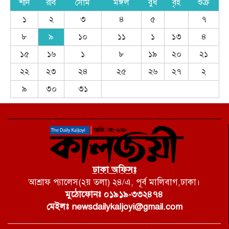
শনি
রবি
সোম
মঙ্গল
বুধ
বৃহ
শুক্র
১
২
৩
৪
৫
৭
৮
৯
১০
১১
১
১৩
৪
১৫
১৬
১
৮
১৯
২০
২১
২২
২৩
২৪
২৫
২৬
২৭
২
৯
৩০
৩১
ঢাকা অফিসঃ
আশ্রাফ প্যালেস(২য় তলা) ২৪/এ, পূর্ব মালিবাগ,ঢাকা।
মুঠোফোনঃ ০১৯১৯-৩৩২৪৭৪
মেইলঃ newsdailykaljoyi@gmail.com