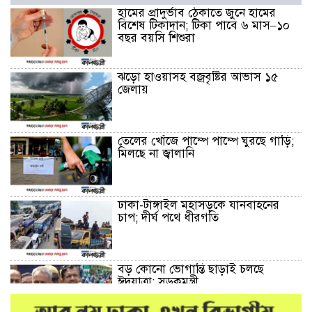
হামের প্রাদুর্ভাব ঠেকাতে জুনে হামের
বিশেষ টিকাদান; টিকা পাবে ৬ মাস–১০
বছর বয়সি শিশুরা
ঝড়ো হাওয়াসহ বজ্রবৃষ্টির আভাস ১৫
জেলায়
তেলের খোঁজে পাম্পে পাম্পে ঘুরছে গাড়ি;
মিলছে না জ্বালানি
ঢাকা-টাঙ্গাইল মহাসড়কে যানবাহনের
চাপ; দীর্ঘ পথে ধীরগতি
বড় কোনো ভোগান্তি ছাড়াই চলছে
ঈদযাত্রা: সড়কমন্ত্রী