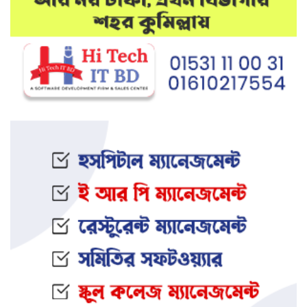
মেলান্দহে উপবৃত্তি কেলেঙ্কারি:
অভিভাবকের জায়গায় শিক্ষকের ব্যাংক
হিসাব
দেশে আবারও উদ্ধার হলো ভয়ংকর
মাদক: ক্রিস্টাল মেথ ও এলএসডি
ইফতার অনুষ্ঠানকে কেন্দ্র করে বিএনপি–
জামায়াত সংঘর্ষ: আহত ৮
জামালপুরের সংঘবদ্ধ ধর্ষণ মামলায়
তিনজনের মৃত্যুদণ্ড
নওগাঁর আত্রাইয়ে স্ত্রী ও সন্তানকে হ ত্যা
করে যুবকের আত্মহ ত্যা