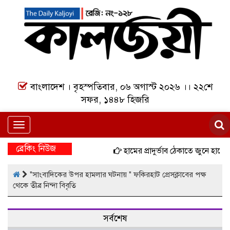
বাংলাদেশ । বৃহস্পতিবার, ০৬ অগাস্ট ২০২৬ ।। ২২শে
সফর, ১৪৪৮ হিজরি
Toggle
navigation
ব্রেকিং নিউজ
হামের প্রাদুর্ভাব ঠেকাতে জুনে হামের
"সাংবাদিকের উপর হামলার ঘটনায় " ফকিরহাট প্রেসক্লাবের পক্ষ
থেকে তীব্র নিন্দা বিবৃতি
সর্বশেষ