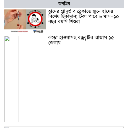
জনপ্রিয়
হামের প্রাদুর্ভাব ঠেকাতে জুনে হামের
বিশেষ টিকাদান; টিকা পাবে ৬ মাস–১০
বছর বয়সি শিশুরা
ঝড়ো হাওয়াসহ বজ্রবৃষ্টির আভাস ১৫
জেলায়