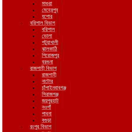
মাগুরা
মেহেরপুর
যশোর
বরিশাল বিভাগ
বরিশাল
ভোলা
পটুয়াখালী
ঝালকাঠি
পিরোজপুর
বরগুনা
রাজশাহী বিভাগ
রাজশাহী
নাটোর
চাঁপাইনবাবগঞ্জ
সিরাজগঞ্জ
জয়পুরহাট
নওগাঁ
পাবনা
বগুড়া
রংপুর বিভাগ