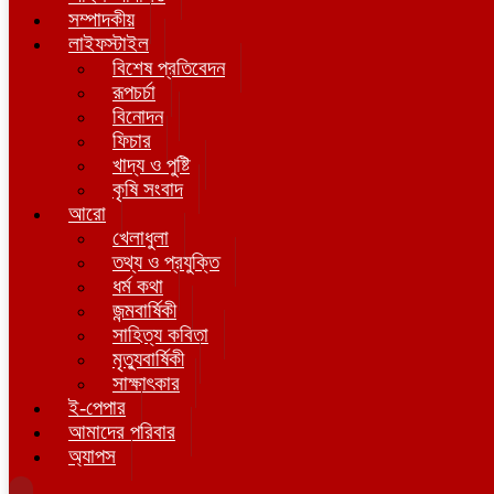
সম্পাদকীয়
লাইফস্টাইল
বিশেষ প্রতিবেদন
রূপচর্চা
বিনোদন
ফিচার
খাদ্য ও পুষ্টি
কৃষি সংবাদ
আরো
খেলাধুলা
তথ্য ও প্রযুক্তি
ধর্ম কথা
জন্মবার্ষিকী
সাহিত্য কবিতা
মৃত্যুবার্ষিকী
সাক্ষাৎকার
ই-পেপার
আমাদের পরিবার
অ্যাপস