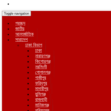
Toggle navigation
প্রচ্ছদ
জাতীয়
আন্তর্জাতিক
সারাদেশ
ঢাকা বিভাগ
ঢাকা
নারায়ণগঞ্জ
কিশোরগঞ্জ
নরসিংদী
গোপালগঞ্জ
গাজীপুর
ফরিদপুর
মাদারীপুর
মুন্সিগঞ্জ
রাজবাড়ী
মানিকগঞ্জ
শরিয়তপুর