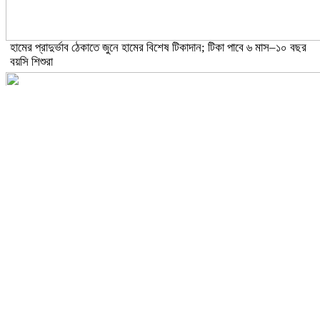
হামের প্রাদুর্ভাব ঠেকাতে জুনে হামের বিশেষ টিকাদান; টিকা পাবে ৬ মাস–১০ বছর
বয়সি শিশুরা
ঝড়ো হাওয়াসহ বজ্রবৃষ্টির আভাস ১৫ জেলায়