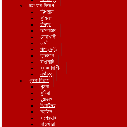
চট্টগ্রাম বিভাগ
চট্টগ্রাম
কুমিল্লা
চাঁদপুর
কক্সবাজার
নোয়াখালী
ফেনী
খাগড়াছড়ি
বান্দরবান
রাঙামাটি
ব্রাহ্মণবাড়ীয়া
লক্ষ্মীপুর
খুলনা বিভাগ
খুলনা
কুষ্টিয়া
চুয়াডাঙ্গা
ঝিনাইদহ
নড়াইল
বাগেরহাট
সাতক্ষীরা