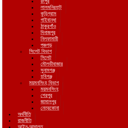
রংপুর
লালমনিরহাট
কুড়িগ্রাম
গাইবান্ধা
ঠাকুরগাঁও
দিনাজপুর
নিলফামারী
পঞ্চগড়
সিলেট বিভাগ
সিলেট
মৌলভীবাজার
সুনামগঞ্জ
হবিগঞ্জ
ময়মনসিংহ বিভাগ
ময়মনসিংহ
শেরপুর
জামালপুর
নেত্রকোনা
অর্থনীতি
রাজনীতি
আইন-আদালত