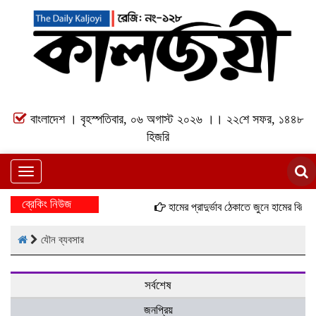
বাংলাদেশ । বৃহস্পতিবার, ০৬ অগাস্ট ২০২৬ ।। ২২শে সফর, ১৪৪৮
হিজরি
Toggle
navigation
ব্রেকিং নিউজ
হামের প্রাদুর্ভাব ঠেকাতে জুনে হামের বিশেষ 
যৌন ব্যবসার
সর্বশেষ
জনপ্রিয়