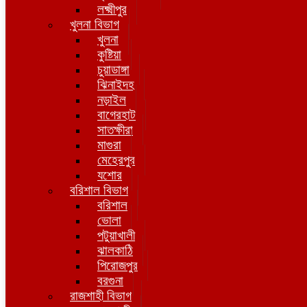
লক্ষ্মীপুর
খুলনা বিভাগ
খুলনা
কুষ্টিয়া
চুয়াডাঙ্গা
ঝিনাইদহ
নড়াইল
বাগেরহাট
সাতক্ষীরা
মাগুরা
মেহেরপুর
যশোর
বরিশাল বিভাগ
বরিশাল
ভোলা
পটুয়াখালী
ঝালকাঠি
পিরোজপুর
বরগুনা
রাজশাহী বিভাগ