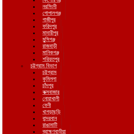
নরসিংদী
গোপালগঞ্জ
গাজীপুর
ফরিদপুর
মাদারীপুর
মুন্সিগঞ্জ
রাজবাড়ী
মানিকগঞ্জ
শরিয়তপুর
চট্টগ্রাম বিভাগ
চট্টগ্রাম
কুমিল্লা
চাঁদপুর
কক্সবাজার
নোয়াখালী
ফেনী
খাগড়াছড়ি
বান্দরবান
রাঙামাটি
ব্রাহ্মণবাড়ীয়া