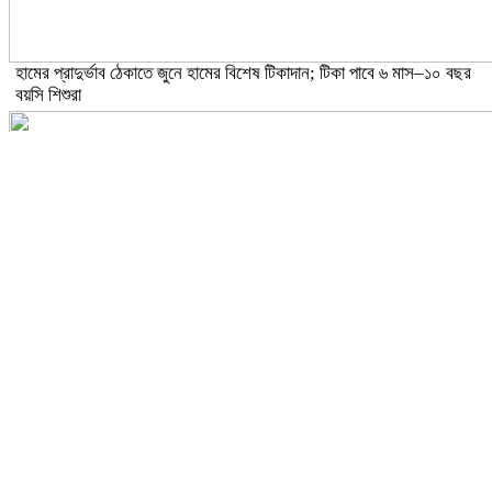
হামের প্রাদুর্ভাব ঠেকাতে জুনে হামের বিশেষ টিকাদান; টিকা পাবে ৬ মাস–১০ বছর
বয়সি শিশুরা
ঝড়ো হাওয়াসহ বজ্রবৃষ্টির আভাস ১৫ জেলায়