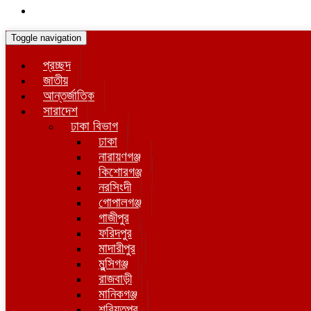
Toggle navigation
প্রচ্ছদ
জাতীয়
আন্তর্জাতিক
সারাদেশ
ঢাকা বিভাগ
ঢাকা
নারায়ণগঞ্জ
কিশোরগঞ্জ
নরসিংদী
গোপালগঞ্জ
গাজীপুর
ফরিদপুর
মাদারীপুর
মুন্সিগঞ্জ
রাজবাড়ী
মানিকগঞ্জ
শরিয়তপুর