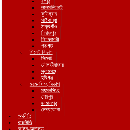
রংপুর
লালমনিরহাট
কুড়িগ্রাম
গাইবান্ধা
ঠাকুরগাঁও
দিনাজপুর
নিলফামারী
পঞ্চগড়
সিলেট বিভাগ
সিলেট
মৌলভীবাজার
সুনামগঞ্জ
হবিগঞ্জ
ময়মনসিংহ বিভাগ
ময়মনসিংহ
শেরপুর
জামালপুর
নেত্রকোনা
অর্থনীতি
রাজনীতি
আইন-আদালত