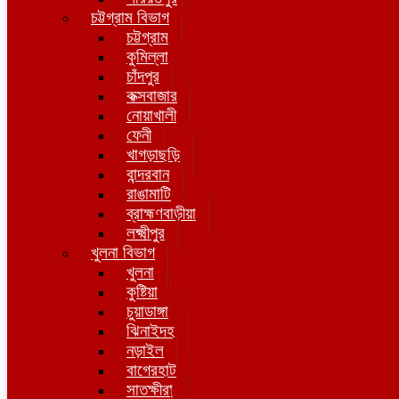
চট্টগ্রাম বিভাগ
চট্টগ্রাম
কুমিল্লা
চাঁদপুর
কক্সবাজার
নোয়াখালী
ফেনী
খাগড়াছড়ি
বান্দরবান
রাঙামাটি
ব্রাহ্মণবাড়ীয়া
লক্ষ্মীপুর
খুলনা বিভাগ
খুলনা
কুষ্টিয়া
চুয়াডাঙ্গা
ঝিনাইদহ
নড়াইল
বাগেরহাট
সাতক্ষীরা