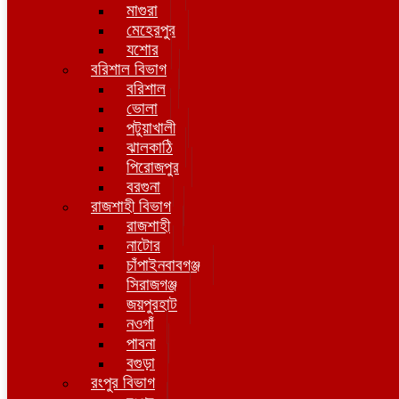
মাগুরা
মেহেরপুর
যশোর
বরিশাল বিভাগ
বরিশাল
ভোলা
পটুয়াখালী
ঝালকাঠি
পিরোজপুর
বরগুনা
রাজশাহী বিভাগ
রাজশাহী
নাটোর
চাঁপাইনবাবগঞ্জ
সিরাজগঞ্জ
জয়পুরহাট
নওগাঁ
পাবনা
বগুড়া
রংপুর বিভাগ