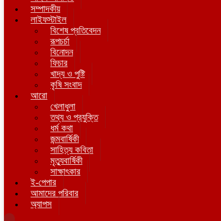
সম্পাদকীয়
লাইফস্টাইল
বিশেষ প্রতিবেদন
রূপচর্চা
বিনোদন
ফিচার
খাদ্য ও পুষ্টি
কৃষি সংবাদ
আরো
খেলাধুলা
তথ্য ও প্রযুক্তি
ধর্ম কথা
জন্মবার্ষিকী
সাহিত্য কবিতা
মৃত্যুবার্ষিকী
সাক্ষাৎকার
ই-পেপার
আমাদের পরিবার
অ্যাপস