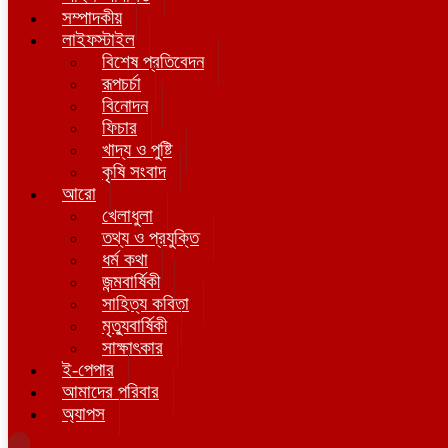
সম্পাদকীয়
লাইফস্টাইল
বিশেষ প্রতিবেদন
রূপচর্চা
বিনোদন
ফিচার
খাদ্য ও পুষ্টি
কৃষি সংবাদ
আরো
খেলাধুলা
তথ্য ও প্রযুক্তি
ধর্ম কথা
জন্মবার্ষিকী
সাহিত্য কবিতা
মৃত্যুবার্ষিকী
সাক্ষাৎকার
ই-পেপার
আমাদের পরিবার
অ্যাপস