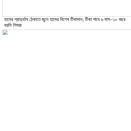
হামের প্রাদুর্ভাব ঠেকাতে জুনে হামের বিশেষ টিকাদান; টিকা পাবে ৬ মাস–১০ বছর
বয়সি শিশুরা
ঝড়ো হাওয়াসহ বজ্রবৃষ্টির আভাস ১৫ জেলায়