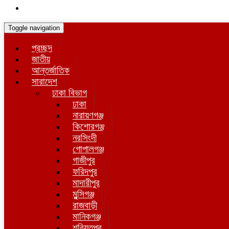
Toggle navigation
প্রচ্ছদ
জাতীয়
আন্তর্জাতিক
সারাদেশ
ঢাকা বিভাগ
ঢাকা
নারায়ণগঞ্জ
কিশোরগঞ্জ
নরসিংদী
গোপালগঞ্জ
গাজীপুর
ফরিদপুর
মাদারীপুর
মুন্সিগঞ্জ
রাজবাড়ী
মানিকগঞ্জ
শরিয়তপুর