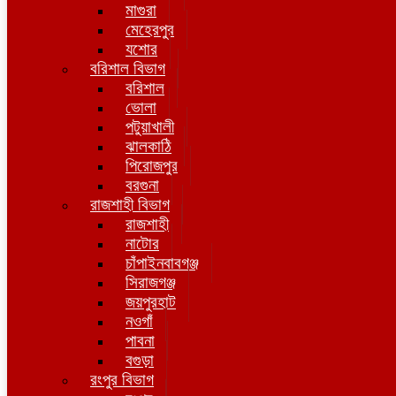
মাগুরা
মেহেরপুর
যশোর
বরিশাল বিভাগ
বরিশাল
ভোলা
পটুয়াখালী
ঝালকাঠি
পিরোজপুর
বরগুনা
রাজশাহী বিভাগ
রাজশাহী
নাটোর
চাঁপাইনবাবগঞ্জ
সিরাজগঞ্জ
জয়পুরহাট
নওগাঁ
পাবনা
বগুড়া
রংপুর বিভাগ