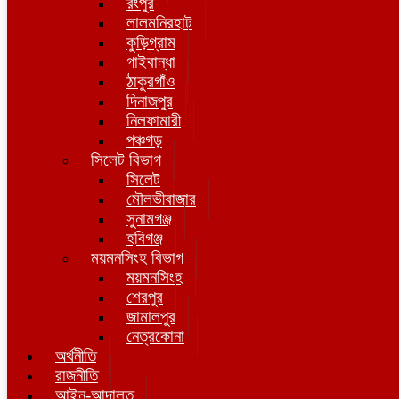
রংপুর
লালমনিরহাট
কুড়িগ্রাম
গাইবান্ধা
ঠাকুরগাঁও
দিনাজপুর
নিলফামারী
পঞ্চগড়
সিলেট বিভাগ
সিলেট
মৌলভীবাজার
সুনামগঞ্জ
হবিগঞ্জ
ময়মনসিংহ বিভাগ
ময়মনসিংহ
শেরপুর
জামালপুর
নেত্রকোনা
অর্থনীতি
রাজনীতি
আইন-আদালত