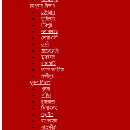
চট্টগ্রাম বিভাগ
চট্টগ্রাম
কুমিল্লা
চাঁদপুর
কক্সবাজার
নোয়াখালী
ফেনী
খাগড়াছড়ি
বান্দরবান
রাঙামাটি
ব্রাহ্মণবাড়ীয়া
লক্ষ্মীপুর
খুলনা বিভাগ
খুলনা
কুষ্টিয়া
চুয়াডাঙ্গা
ঝিনাইদহ
নড়াইল
বাগেরহাট
সাতক্ষীরা