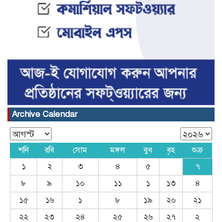
Archive Calendar
শনি
রবি
সোম
মঙ্গল
বুধ
বৃহ
শুক্র
১
২
৩
৪
৫
৭
৮
৯
১০
১১
১
১৩
৪
১৫
১৬
১
৮
১৯
২০
২১
২২
২৩
২৪
২৫
২৬
২৭
২