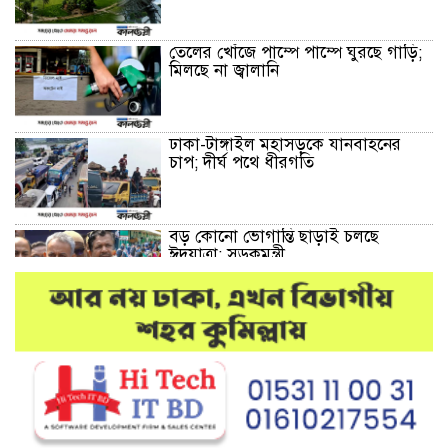
তেলের খোঁজে পাম্পে পাম্পে ঘুরছে গাড়ি;
মিলছে না জ্বালানি
ঢাকা-টাঙ্গাইল মহাসড়কে যানবাহনের
চাপ; দীর্ঘ পথে ধীরগতি
বড় কোনো ভোগান্তি ছাড়াই চলছে
ঈদযাত্রা: সড়কমন্ত্রী
মেলান্দহে উপবৃত্তি কেলেঙ্কারি:
অভিভাবকের জায়গায় শিক্ষকের ব্যাংক
হিসাব
দেশে আবারও উদ্ধার হলো ভয়ংকর
মাদক: ক্রিস্টাল মেথ ও এলএসডি