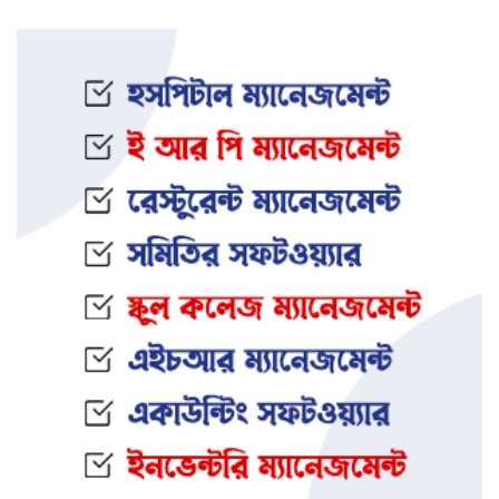
ইফতার অনুষ্ঠানকে কেন্দ্র করে বিএনপি–
জামায়াত সংঘর্ষ: আহত ৮
জামালপুরের সংঘবদ্ধ ধর্ষণ মামলায়
তিনজনের মৃত্যুদণ্ড
নওগাঁর আত্রাইয়ে স্ত্রী ও সন্তানকে হ ত্যা
করে যুবকের আত্মহ ত্যা