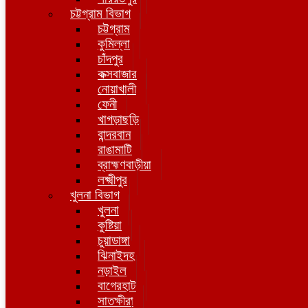
চট্টগ্রাম বিভাগ
চট্টগ্রাম
কুমিল্লা
চাঁদপুর
কক্সবাজার
নোয়াখালী
ফেনী
খাগড়াছড়ি
বান্দরবান
রাঙামাটি
ব্রাহ্মণবাড়ীয়া
লক্ষ্মীপুর
খুলনা বিভাগ
খুলনা
কুষ্টিয়া
চুয়াডাঙ্গা
ঝিনাইদহ
নড়াইল
বাগেরহাট
সাতক্ষীরা