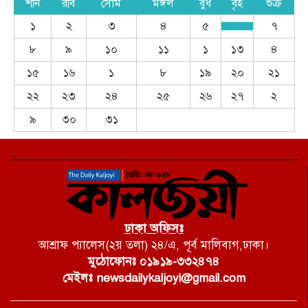
শনি
রবি
সোম
মঙ্গল
বুধ
বৃহ
শুক্র
১
২
৩
৪
৫
৭
৮
৯
১০
১১
১
১৩
৪
১৫
১৬
১
৮
১৯
২০
২১
২২
২৩
২৪
২৫
২৬
২৭
২
৯
৩০
৩১
ঢাকা অফিসঃ
আশ্রাফ প্যালেস(২য় তলা) ২৪/এ, পূর্ব মালিবাগ,ঢাকা।
মুঠোফোনঃ ০১৯১৯-৩৩২৪৭৪
মেইলঃ newsdailykaljoyi@gmail.com