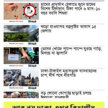
হামের প্রাদুর্ভাব ঠেকাতে জুনে হামের
বিশেষ টিকাদান; টিকা পাবে ৬ মাস–১০
বছর বয়সি শিশুরা
ঝড়ো হাওয়াসহ বজ্রবৃষ্টির আভাস ১৫
জেলায়
তেলের খোঁজে পাম্পে পাম্পে ঘুরছে গাড়ি;
মিলছে না জ্বালানি
ঢাকা-টাঙ্গাইল মহাসড়কে যানবাহনের
চাপ; দীর্ঘ পথে ধীরগতি
বড় কোনো ভোগান্তি ছাড়াই চলছে
ঈদযাত্রা: সড়কমন্ত্রী