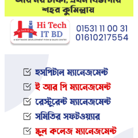
মেলান্দহে উপবৃত্তি কেলেঙ্কারি:
অভিভাবকের জায়গায় শিক্ষকের ব্যাংক
হিসাব
দেশে আবারও উদ্ধার হলো ভয়ংকর
মাদক: ক্রিস্টাল মেথ ও এলএসডি
ইফতার অনুষ্ঠানকে কেন্দ্র করে বিএনপি–
জামায়াত সংঘর্ষ: আহত ৮
জামালপুরের সংঘবদ্ধ ধর্ষণ মামলায়
তিনজনের মৃত্যুদণ্ড
নওগাঁর আত্রাইয়ে স্ত্রী ও সন্তানকে হ ত্যা
করে যুবকের আত্মহ ত্যা