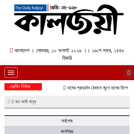
বাংলাদেশ । সোমবার, ১০ অগাস্ট ২০২৬ ।। ২৬শে সফর, ১৪৪৮
হিজরি
Toggle
navigation
ব্রেকিং নিউজ
হামের প্রাদুর্ভাব ঠেকাতে জুনে হামের বিশেষ টি
বান ভাসী মানুষ
সর্বশেষ
জনপ্রিয়