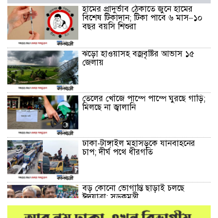
হামের প্রাদুর্ভাব ঠেকাতে জুনে হামের
বিশেষ টিকাদান; টিকা পাবে ৬ মাস–১০
বছর বয়সি শিশুরা
ঝড়ো হাওয়াসহ বজ্রবৃষ্টির আভাস ১৫
জেলায়
তেলের খোঁজে পাম্পে পাম্পে ঘুরছে গাড়ি;
মিলছে না জ্বালানি
ঢাকা-টাঙ্গাইল মহাসড়কে যানবাহনের
চাপ; দীর্ঘ পথে ধীরগতি
বড় কোনো ভোগান্তি ছাড়াই চলছে
ঈদযাত্রা: সড়কমন্ত্রী