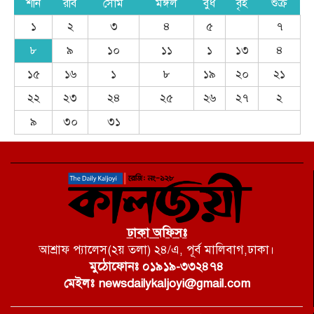
শনি
রবি
সোম
মঙ্গল
বুধ
বৃহ
শুক্র
১
২
৩
৪
৫
৭
৮
৯
১০
১১
১
১৩
৪
১৫
১৬
১
৮
১৯
২০
২১
২২
২৩
২৪
২৫
২৬
২৭
২
৯
৩০
৩১
ঢাকা অফিসঃ
আশ্রাফ প্যালেস(২য় তলা) ২৪/এ, পূর্ব মালিবাগ,ঢাকা।
মুঠোফোনঃ ০১৯১৯-৩৩২৪৭৪
মেইলঃ newsdailykaljoyi@gmail.com