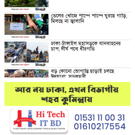
তেলের খোঁজে পাম্পে পাম্পে ঘুরছে গাড়ি;
মিলছে না জ্বালানি
ঢাকা-টাঙ্গাইল মহাসড়কে যানবাহনের
চাপ; দীর্ঘ পথে ধীরগতি
বড় কোনো ভোগান্তি ছাড়াই চলছে
ঈদযাত্রা: সড়কমন্ত্রী
মেলান্দহে উপবৃত্তি কেলেঙ্কারি:
অভিভাবকের জায়গায় শিক্ষকের ব্যাংক
হিসাব
দেশে আবারও উদ্ধার হলো ভয়ংকর
মাদক: ক্রিস্টাল মেথ ও এলএসডি