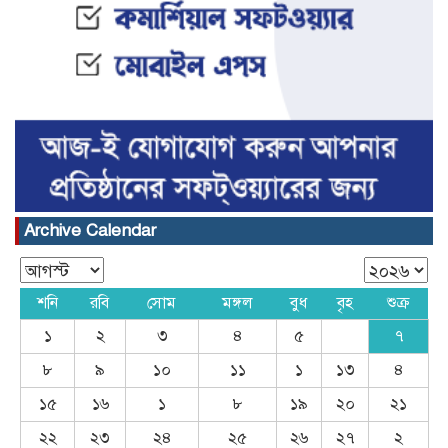
Archive Calendar
শনি
রবি
সোম
মঙ্গল
বুধ
বৃহ
শুক্র
১
২
৩
৪
৫
৭
৮
৯
১০
১১
১
১৩
৪
১৫
১৬
১
৮
১৯
২০
২১
২২
২৩
২৪
২৫
২৬
২৭
২