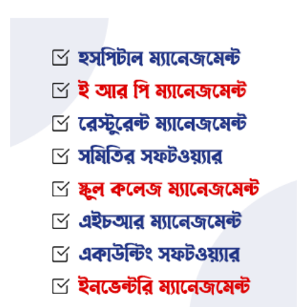
ইফতার অনুষ্ঠানকে কেন্দ্র করে বিএনপি–
জামায়াত সংঘর্ষ: আহত ৮
জামালপুরের সংঘবদ্ধ ধর্ষণ মামলায়
তিনজনের মৃত্যুদণ্ড
নওগাঁর আত্রাইয়ে স্ত্রী ও সন্তানকে হ ত্যা
করে যুবকের আত্মহ ত্যা