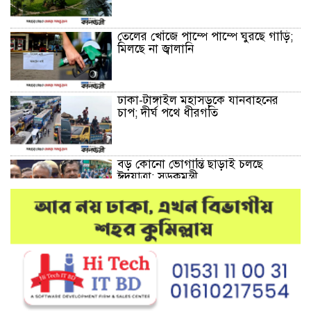
তেলের খোঁজে পাম্পে পাম্পে ঘুরছে গাড়ি;
মিলছে না জ্বালানি
ঢাকা-টাঙ্গাইল মহাসড়কে যানবাহনের
চাপ; দীর্ঘ পথে ধীরগতি
বড় কোনো ভোগান্তি ছাড়াই চলছে
ঈদযাত্রা: সড়কমন্ত্রী
মেলান্দহে উপবৃত্তি কেলেঙ্কারি:
অভিভাবকের জায়গায় শিক্ষকের ব্যাংক
হিসাব
দেশে আবারও উদ্ধার হলো ভয়ংকর
মাদক: ক্রিস্টাল মেথ ও এলএসডি