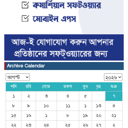
Archive Calendar
শনি
রবি
সোম
মঙ্গল
বুধ
বৃহ
শুক্র
১
২
৩
৪
৫
৭
৮
৯
১০
১১
১
১৩
৪
১৫
১৬
১
৮
১৯
২০
২১
২২
২৩
২৪
২৫
২৬
২৭
২