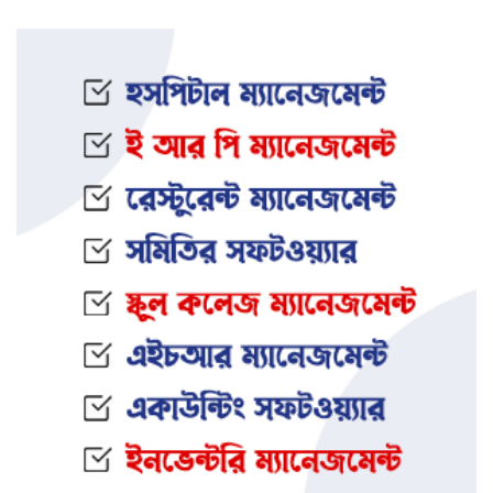
ইফতার অনুষ্ঠানকে কেন্দ্র করে বিএনপি–
জামায়াত সংঘর্ষ: আহত ৮
জামালপুরের সংঘবদ্ধ ধর্ষণ মামলায়
তিনজনের মৃত্যুদণ্ড
নওগাঁর আত্রাইয়ে স্ত্রী ও সন্তানকে হ ত্যা
করে যুবকের আত্মহ ত্যা