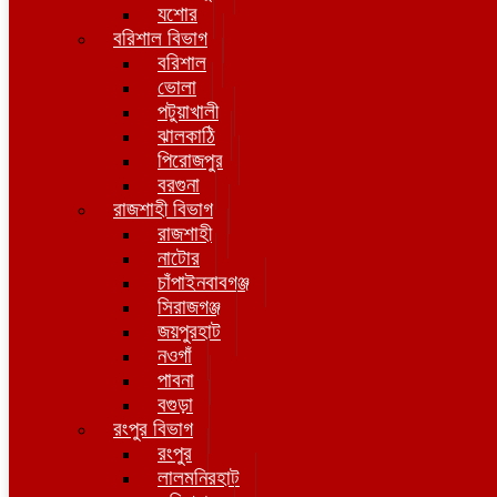
যশোর
বরিশাল বিভাগ
বরিশাল
ভোলা
পটুয়াখালী
ঝালকাঠি
পিরোজপুর
বরগুনা
রাজশাহী বিভাগ
রাজশাহী
নাটোর
চাঁপাইনবাবগঞ্জ
সিরাজগঞ্জ
জয়পুরহাট
নওগাঁ
পাবনা
বগুড়া
রংপুর বিভাগ
রংপুর
লালমনিরহাট