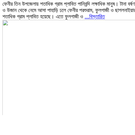
ফেনীর তিন উপজেলায় শতাধিক গ্রাম প্লাবিত পানিবন্দি লক্ষাধিক মানুষ। টানা বর্ষণ
ও উজান থেকে নেমে আসা পাহাড়ি ঢলে ফেনীর পরশুরাম, ফুলগাজী ও ছাগলনাইয়া
শতাধিক গ্রাম প্লাবিত হয়েছে। এতে ফুলগাজী ও
...বিস্তারিত
ফেনীতে মোটরসাইকেল দুর্ঘটনায় কুমিল্লার ছেলে মৃত্যু