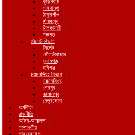
কুড়িগ্রাম
গাইবান্ধা
ঠাকুরগাঁও
দিনাজপুর
নিলফামারী
পঞ্চগড়
সিলেট বিভাগ
সিলেট
মৌলভীবাজার
সুনামগঞ্জ
হবিগঞ্জ
ময়মনসিংহ বিভাগ
ময়মনসিংহ
শেরপুর
জামালপুর
নেত্রকোনা
অর্থনীতি
রাজনীতি
আইন-আদালত
সম্পাদকীয়
লাইফস্টাইল