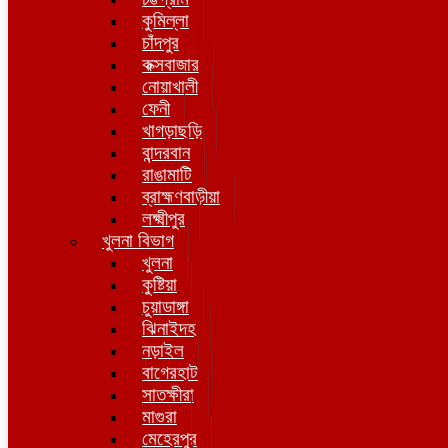
কুমিল্লা
চাঁদপুর
কক্সবাজার
নোয়াখালী
ফেনী
খাগড়াছড়ি
বান্দরবান
রাঙামাটি
ব্রাহ্মণবাড়ীয়া
লক্ষ্মীপুর
খুলনা বিভাগ
খুলনা
কুষ্টিয়া
চুয়াডাঙ্গা
ঝিনাইদহ
নড়াইল
বাগেরহাট
সাতক্ষীরা
মাগুরা
মেহেরপুর