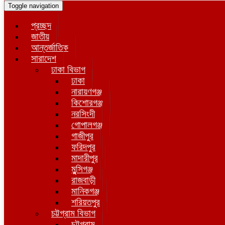
Toggle navigation
প্রচ্ছদ
জাতীয়
আন্তর্জাতিক
সারাদেশ
ঢাকা বিভাগ
ঢাকা
নারায়ণগঞ্জ
কিশোরগঞ্জ
নরসিংদী
গোপালগঞ্জ
গাজীপুর
ফরিদপুর
মাদারীপুর
মুন্সিগঞ্জ
রাজবাড়ী
মানিকগঞ্জ
শরিয়তপুর
চট্টগ্রাম বিভাগ
চট্টগ্রাম