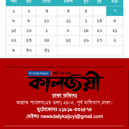
শনি
রবি
সোম
মঙ্গল
বুধ
বৃহ
শুক্র
১
২
৩
৪
৫
৭
৮
৯
১০
১১
১
১৩
৪
১৫
১৬
১
৮
১৯
২০
২১
২২
২৩
২৪
২৫
২৬
২৭
২
৯
৩০
৩১
ঢাকা অফিসঃ
আশ্রাফ প্যালেস(২য় তলা) ২৪/এ, পূর্ব মালিবাগ,ঢাকা।
মুঠোফোনঃ ০১৯১৯-৩৩২৪৭৪
মেইলঃ newsdailykaljoyi@gmail.com