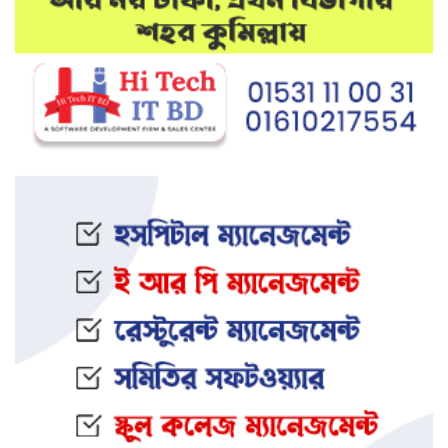
মেলান্দহে উপবৃত্তি কেলেঙ্কারি:
অভিভাবকের জায়গায় শিক্ষকের ব্যাংক
হিসাব
দেশে আবারও উদ্ধার হলো ভয়ংকর
মাদক: ক্রিস্টাল মেথ ও এলএসডি
ইফতার অনুষ্ঠানকে কেন্দ্র করে বিএনপি–
জামায়াত সংঘর্ষ: আহত ৮
জামালপুরের সংঘবদ্ধ ধর্ষণ মামলায়
তিনজনের মৃত্যুদণ্ড
নওগাঁর আত্রাইয়ে স্ত্রী ও সন্তানকে হ ত্যা
করে যুবকের আত্মহ ত্যা