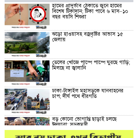
হামের প্রাদুর্ভাব ঠেকাতে জুনে হামের
বিশেষ টিকাদান; টিকা পাবে ৬ মাস–১০
বছর বয়সি শিশুরা
ঝড়ো হাওয়াসহ বজ্রবৃষ্টির আভাস ১৫
জেলায়
তেলের খোঁজে পাম্পে পাম্পে ঘুরছে গাড়ি;
মিলছে না জ্বালানি
ঢাকা-টাঙ্গাইল মহাসড়কে যানবাহনের
চাপ; দীর্ঘ পথে ধীরগতি
বড় কোনো ভোগান্তি ছাড়াই চলছে
ঈদযাত্রা: সড়কমন্ত্রী