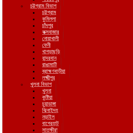
চট্টগ্রাম বিভাগ
চট্টগ্রাম
কুমিল্লা
চাঁদপুর
কক্সবাজার
নোয়াখালী
ফেনী
খাগড়াছড়ি
বান্দরবান
রাঙামাটি
ব্রাহ্মণবাড়ীয়া
লক্ষ্মীপুর
খুলনা বিভাগ
খুলনা
কুষ্টিয়া
চুয়াডাঙ্গা
ঝিনাইদহ
নড়াইল
বাগেরহাট
সাতক্ষীরা