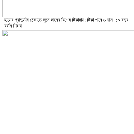
হামের প্রাদুর্ভাব ঠেকাতে জুনে হামের বিশেষ টিকাদান; টিকা পাবে ৬ মাস–১০ বছর
বয়সি শিশুরা
ঝড়ো হাওয়াসহ বজ্রবৃষ্টির আভাস ১৫ জেলায়