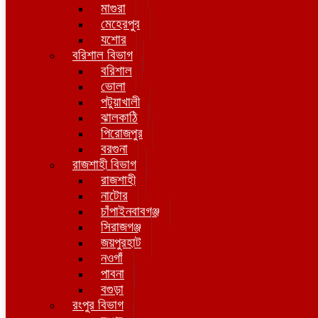
মাগুরা
মেহেরপুর
যশোর
বরিশাল বিভাগ
বরিশাল
ভোলা
পটুয়াখালী
ঝালকাঠি
পিরোজপুর
বরগুনা
রাজশাহী বিভাগ
রাজশাহী
নাটোর
চাঁপাইনবাবগঞ্জ
সিরাজগঞ্জ
জয়পুরহাট
নওগাঁ
পাবনা
বগুড়া
রংপুর বিভাগ