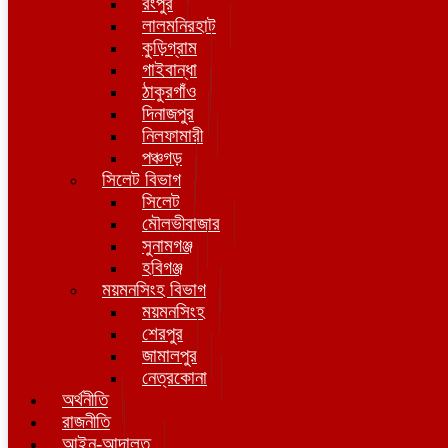
রংপুর
লালমনিরহাট
কুড়িগ্রাম
গাইবান্ধা
ঠাকুরগাঁও
দিনাজপুর
নিলফামারী
পঞ্চগড়
সিলেট বিভাগ
সিলেট
মৌলভীবাজার
সুনামগঞ্জ
হবিগঞ্জ
ময়মনসিংহ বিভাগ
ময়মনসিংহ
শেরপুর
জামালপুর
নেত্রকোনা
অর্থনীতি
রাজনীতি
আইন-আদালত