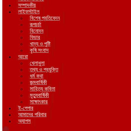
সম্পাদকীয়
লাইফস্টাইল
বিশেষ প্রতিবেদন
রূপচর্চা
বিনোদন
ফিচার
খাদ্য ও পুষ্টি
কৃষি সংবাদ
আরো
খেলাধুলা
তথ্য ও প্রযুক্তি
ধর্ম কথা
জন্মবার্ষিকী
সাহিত্য কবিতা
মৃত্যুবার্ষিকী
সাক্ষাৎকার
ই-পেপার
আমাদের পরিবার
অ্যাপস