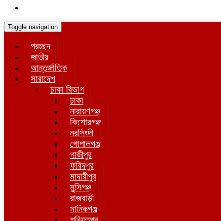
Toggle navigation
প্রচ্ছদ
জাতীয়
আন্তর্জাতিক
সারাদেশ
ঢাকা বিভাগ
ঢাকা
নারায়ণগঞ্জ
কিশোরগঞ্জ
নরসিংদী
গোপালগঞ্জ
গাজীপুর
ফরিদপুর
মাদারীপুর
মুন্সিগঞ্জ
রাজবাড়ী
মানিকগঞ্জ
শরিয়তপুর