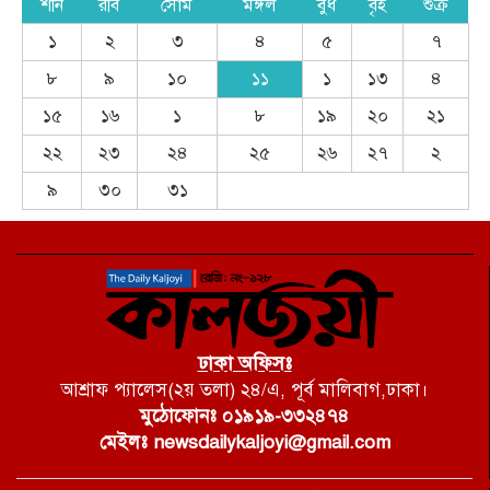
শনি
রবি
সোম
মঙ্গল
বুধ
বৃহ
শুক্র
১
২
৩
৪
৫
৭
৮
৯
১০
১১
১
১৩
৪
১৫
১৬
১
৮
১৯
২০
২১
২২
২৩
২৪
২৫
২৬
২৭
২
৯
৩০
৩১
ঢাকা অফিসঃ
আশ্রাফ প্যালেস(২য় তলা) ২৪/এ, পূর্ব মালিবাগ,ঢাকা।
মুঠোফোনঃ ০১৯১৯-৩৩২৪৭৪
মেইলঃ newsdailykaljoyi@gmail.com