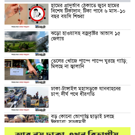
হামের প্রাদুর্ভাব ঠেকাতে জুনে হামের
বিশেষ টিকাদান; টিকা পাবে ৬ মাস–১০
বছর বয়সি শিশুরা
ঝড়ো হাওয়াসহ বজ্রবৃষ্টির আভাস ১৫
জেলায়
তেলের খোঁজে পাম্পে পাম্পে ঘুরছে গাড়ি;
মিলছে না জ্বালানি
ঢাকা-টাঙ্গাইল মহাসড়কে যানবাহনের
চাপ; দীর্ঘ পথে ধীরগতি
বড় কোনো ভোগান্তি ছাড়াই চলছে
ঈদযাত্রা: সড়কমন্ত্রী