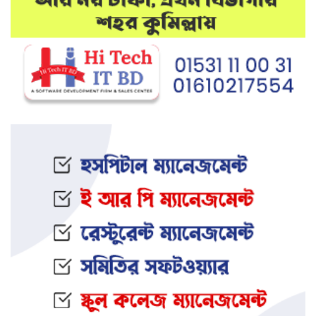
মেলান্দহে উপবৃত্তি কেলেঙ্কারি:
অভিভাবকের জায়গায় শিক্ষকের ব্যাংক
হিসাব
দেশে আবারও উদ্ধার হলো ভয়ংকর
মাদক: ক্রিস্টাল মেথ ও এলএসডি
ইফতার অনুষ্ঠানকে কেন্দ্র করে বিএনপি–
জামায়াত সংঘর্ষ: আহত ৮
জামালপুরের সংঘবদ্ধ ধর্ষণ মামলায়
তিনজনের মৃত্যুদণ্ড
নওগাঁর আত্রাইয়ে স্ত্রী ও সন্তানকে হ ত্যা
করে যুবকের আত্মহ ত্যা