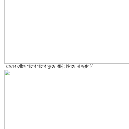
তেলের খোঁজে পাম্পে পাম্পে ঘুরছে গাড়ি; মিলছে না জ্বালানি