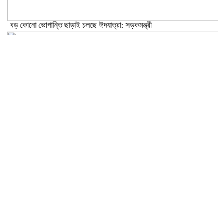
বড় কোনো ভোগান্তি ছাড়াই চলছে ঈদযাত্রা: সড়কমন্ত্রী
মেলান্দহে উপবৃত্তি কেলেঙ্কারি: অভিভাবকের জায়গায় শিক্ষকের ব্যাংক হিসাব