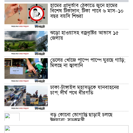
হামের প্রাদুর্ভাব ঠেকাতে জুনে হামের
বিশেষ টিকাদান; টিকা পাবে ৬ মাস–১০
বছর বয়সি শিশুরা
ঝড়ো হাওয়াসহ বজ্রবৃষ্টির আভাস ১৫
জেলায়
তেলের খোঁজে পাম্পে পাম্পে ঘুরছে গাড়ি;
মিলছে না জ্বালানি
ঢাকা-টাঙ্গাইল মহাসড়কে যানবাহনের
চাপ; দীর্ঘ পথে ধীরগতি
বড় কোনো ভোগান্তি ছাড়াই চলছে
ঈদযাত্রা: সড়কমন্ত্রী