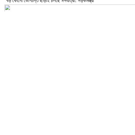
বড় কোনো ভোগান্তি ছাড়াই চলছে ঈদযাত্রা: সড়কমন্ত্রী
মেলান্দহে উপবৃত্তি কেলেঙ্কারি: অভিভাবকের জায়গায় শিক্ষকের ব্যাংক হিসাব