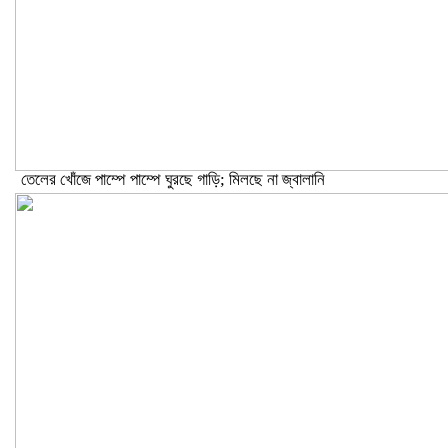
তেলের খোঁজে পাম্পে পাম্পে ঘুরছে গাড়ি; মিলছে না জ্বালানি