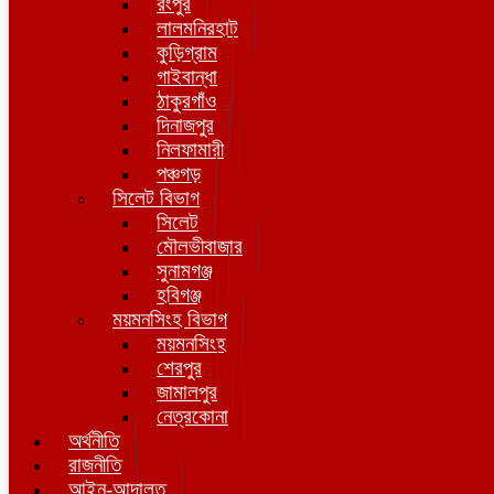
রংপুর
লালমনিরহাট
কুড়িগ্রাম
গাইবান্ধা
ঠাকুরগাঁও
দিনাজপুর
নিলফামারী
পঞ্চগড়
সিলেট বিভাগ
সিলেট
মৌলভীবাজার
সুনামগঞ্জ
হবিগঞ্জ
ময়মনসিংহ বিভাগ
ময়মনসিংহ
শেরপুর
জামালপুর
নেত্রকোনা
অর্থনীতি
রাজনীতি
আইন-আদালত