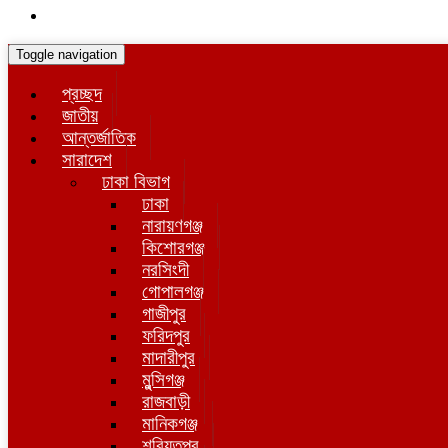
Toggle navigation
প্রচ্ছদ
জাতীয়
আন্তর্জাতিক
সারাদেশ
ঢাকা বিভাগ
ঢাকা
নারায়ণগঞ্জ
কিশোরগঞ্জ
নরসিংদী
গোপালগঞ্জ
গাজীপুর
ফরিদপুর
মাদারীপুর
মুন্সিগঞ্জ
রাজবাড়ী
মানিকগঞ্জ
শরিয়তপুর