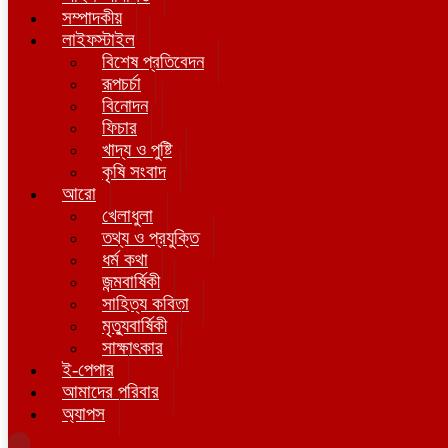
সম্পাদকীয়
লাইফস্টাইল
বিশেষ প্রতিবেদন
রূপচর্চা
বিনোদন
ফিচার
খাদ্য ও পুষ্টি
কৃষি সংবাদ
আরো
খেলাধুলা
তথ্য ও প্রযুক্তি
ধর্ম কথা
জন্মবার্ষিকী
সাহিত্য কবিতা
মৃত্যুবার্ষিকী
সাক্ষাৎকার
ই-পেপার
আমাদের পরিবার
অ্যাপস