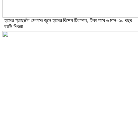
হামের প্রাদুর্ভাব ঠেকাতে জুনে হামের বিশেষ টিকাদান; টিকা পাবে ৬ মাস–১০ বছর
বয়সি শিশুরা
ঝড়ো হাওয়াসহ বজ্রবৃষ্টির আভাস ১৫ জেলায়