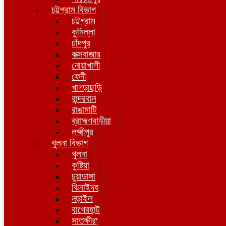
চট্টগ্রাম বিভাগ
চট্টগ্রাম
কুমিল্লা
চাঁদপুর
কক্সবাজার
নোয়াখালী
ফেনী
খাগড়াছড়ি
বান্দরবান
রাঙামাটি
ব্রাহ্মণবাড়ীয়া
লক্ষ্মীপুর
খুলনা বিভাগ
খুলনা
কুষ্টিয়া
চুয়াডাঙ্গা
ঝিনাইদহ
নড়াইল
বাগেরহাট
সাতক্ষীরা