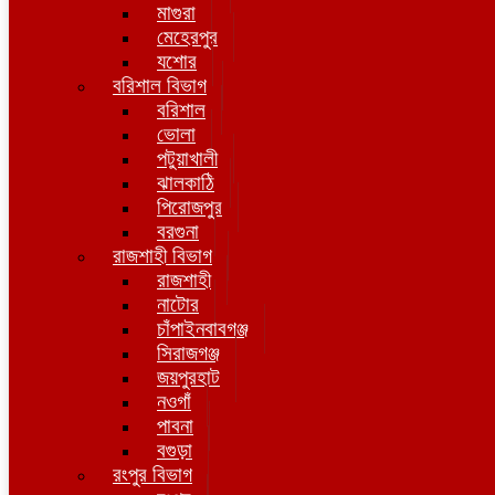
মাগুরা
মেহেরপুর
যশোর
বরিশাল বিভাগ
বরিশাল
ভোলা
পটুয়াখালী
ঝালকাঠি
পিরোজপুর
বরগুনা
রাজশাহী বিভাগ
রাজশাহী
নাটোর
চাঁপাইনবাবগঞ্জ
সিরাজগঞ্জ
জয়পুরহাট
নওগাঁ
পাবনা
বগুড়া
রংপুর বিভাগ