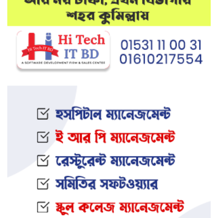
মেলান্দহে উপবৃত্তি কেলেঙ্কারি:
অভিভাবকের জায়গায় শিক্ষকের ব্যাংক
হিসাব
দেশে আবারও উদ্ধার হলো ভয়ংকর
মাদক: ক্রিস্টাল মেথ ও এলএসডি
ইফতার অনুষ্ঠানকে কেন্দ্র করে বিএনপি–
জামায়াত সংঘর্ষ: আহত ৮
জামালপুরের সংঘবদ্ধ ধর্ষণ মামলায়
তিনজনের মৃত্যুদণ্ড
নওগাঁর আত্রাইয়ে স্ত্রী ও সন্তানকে হ ত্যা
করে যুবকের আত্মহ ত্যা