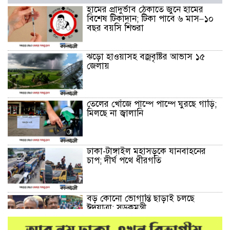
হামের প্রাদুর্ভাব ঠেকাতে জুনে হামের
বিশেষ টিকাদান; টিকা পাবে ৬ মাস–১০
বছর বয়সি শিশুরা
ঝড়ো হাওয়াসহ বজ্রবৃষ্টির আভাস ১৫
জেলায়
তেলের খোঁজে পাম্পে পাম্পে ঘুরছে গাড়ি;
মিলছে না জ্বালানি
ঢাকা-টাঙ্গাইল মহাসড়কে যানবাহনের
চাপ; দীর্ঘ পথে ধীরগতি
বড় কোনো ভোগান্তি ছাড়াই চলছে
ঈদযাত্রা: সড়কমন্ত্রী