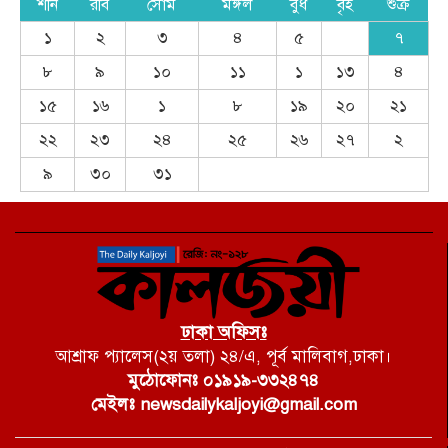
শনি
রবি
সোম
মঙ্গল
বুধ
বৃহ
শুক্র
১
২
৩
৪
৫
৭
৮
৯
১০
১১
১
১৩
৪
১৫
১৬
১
৮
১৯
২০
২১
২২
২৩
২৪
২৫
২৬
২৭
২
৯
৩০
৩১
ঢাকা অফিসঃ
আশ্রাফ প্যালেস(২য় তলা) ২৪/এ, পূর্ব মালিবাগ,ঢাকা।
মুঠোফোনঃ ০১৯১৯-৩৩২৪৭৪
মেইলঃ newsdailykaljoyi@gmail.com