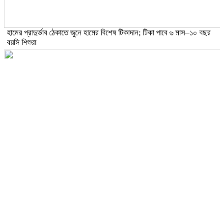
হামের প্রাদুর্ভাব ঠেকাতে জুনে হামের বিশেষ টিকাদান; টিকা পাবে ৬ মাস–১০ বছর
বয়সি শিশুরা
ঝড়ো হাওয়াসহ বজ্রবৃষ্টির আভাস ১৫ জেলায়