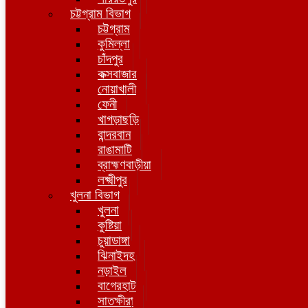
চট্টগ্রাম বিভাগ
চট্টগ্রাম
কুমিল্লা
চাঁদপুর
কক্সবাজার
নোয়াখালী
ফেনী
খাগড়াছড়ি
বান্দরবান
রাঙামাটি
ব্রাহ্মণবাড়ীয়া
লক্ষ্মীপুর
খুলনা বিভাগ
খুলনা
কুষ্টিয়া
চুয়াডাঙ্গা
ঝিনাইদহ
নড়াইল
বাগেরহাট
সাতক্ষীরা