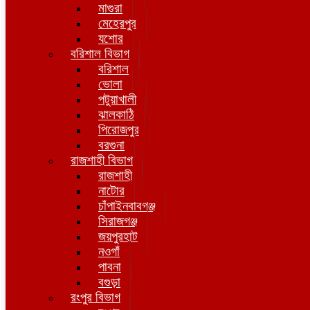
মাগুরা
মেহেরপুর
যশোর
বরিশাল বিভাগ
বরিশাল
ভোলা
পটুয়াখালী
ঝালকাঠি
পিরোজপুর
বরগুনা
রাজশাহী বিভাগ
রাজশাহী
নাটোর
চাঁপাইনবাবগঞ্জ
সিরাজগঞ্জ
জয়পুরহাট
নওগাঁ
পাবনা
বগুড়া
রংপুর বিভাগ