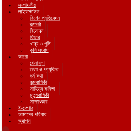
সম্পাদকীয়
লাইফস্টাইল
বিশেষ প্রতিবেদন
রূপচর্চা
বিনোদন
ফিচার
খাদ্য ও পুষ্টি
কৃষি সংবাদ
আরো
খেলাধুলা
তথ্য ও প্রযুক্তি
ধর্ম কথা
জন্মবার্ষিকী
সাহিত্য কবিতা
মৃত্যুবার্ষিকী
সাক্ষাৎকার
ই-পেপার
আমাদের পরিবার
অ্যাপস