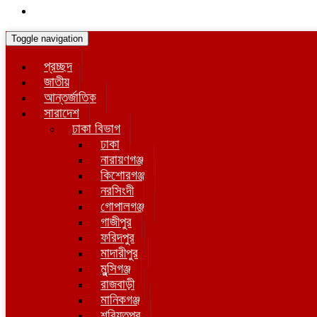
Toggle navigation
প্রচ্ছদ
জাতীয়
আন্তর্জাতিক
সারাদেশ
ঢাকা বিভাগ
ঢাকা
নারায়ণগঞ্জ
কিশোরগঞ্জ
নরসিংদী
গোপালগঞ্জ
গাজীপুর
ফরিদপুর
মাদারীপুর
মুন্সিগঞ্জ
রাজবাড়ী
মানিকগঞ্জ
শরিয়তপুর