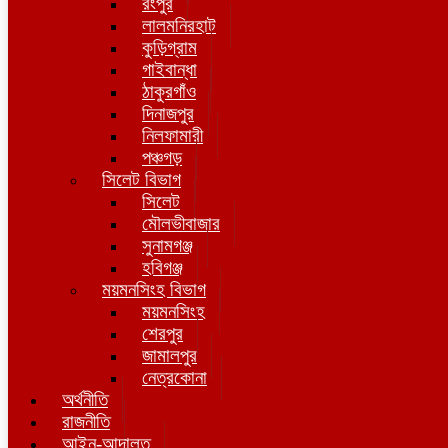
রংপুর
লালমনিরহাট
কুড়িগ্রাম
গাইবান্ধা
ঠাকুরগাঁও
দিনাজপুর
নিলফামারী
পঞ্চগড়
সিলেট বিভাগ
সিলেট
মৌলভীবাজার
সুনামগঞ্জ
হবিগঞ্জ
ময়মনসিংহ বিভাগ
ময়মনসিংহ
শেরপুর
জামালপুর
নেত্রকোনা
অর্থনীতি
রাজনীতি
আইন-আদালত