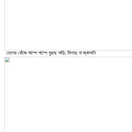
তেলের খোঁজে পাম্পে পাম্পে ঘুরছে গাড়ি; মিলছে না জ্বালানি