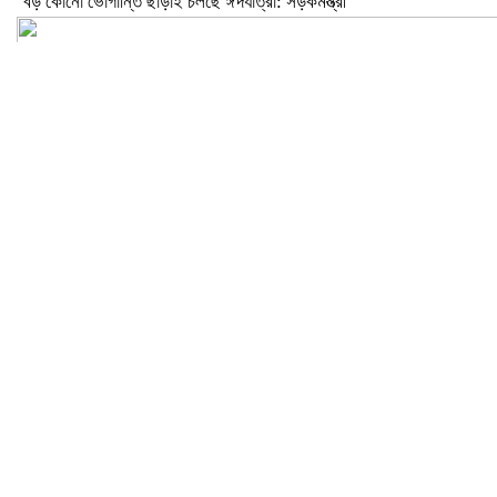
বড় কোনো ভোগান্তি ছাড়াই চলছে ঈদযাত্রা: সড়কমন্ত্রী
মেলান্দহে উপবৃত্তি কেলেঙ্কারি: অভিভাবকের জায়গায় শিক্ষকের ব্যাংক হিসাব