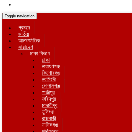
Toggle navigation
প্রচ্ছদ
জাতীয়
আন্তর্জাতিক
সারাদেশ
ঢাকা বিভাগ
ঢাকা
নারায়ণগঞ্জ
কিশোরগঞ্জ
নরসিংদী
গোপালগঞ্জ
গাজীপুর
ফরিদপুর
মাদারীপুর
মুন্সিগঞ্জ
রাজবাড়ী
মানিকগঞ্জ
শরিয়তপুর