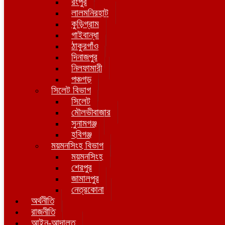
রংপুর
লালমনিরহাট
কুড়িগ্রাম
গাইবান্ধা
ঠাকুরগাঁও
দিনাজপুর
নিলফামারী
পঞ্চগড়
সিলেট বিভাগ
সিলেট
মৌলভীবাজার
সুনামগঞ্জ
হবিগঞ্জ
ময়মনসিংহ বিভাগ
ময়মনসিংহ
শেরপুর
জামালপুর
নেত্রকোনা
অর্থনীতি
রাজনীতি
আইন-আদালত