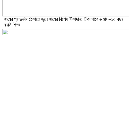
হামের প্রাদুর্ভাব ঠেকাতে জুনে হামের বিশেষ টিকাদান; টিকা পাবে ৬ মাস–১০ বছর
বয়সি শিশুরা
ঝড়ো হাওয়াসহ বজ্রবৃষ্টির আভাস ১৫ জেলায়