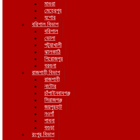
মাগুরা
মেহেরপুর
যশোর
বরিশাল বিভাগ
বরিশাল
ভোলা
পটুয়াখালী
ঝালকাঠি
পিরোজপুর
বরগুনা
রাজশাহী বিভাগ
রাজশাহী
নাটোর
চাঁপাইনবাবগঞ্জ
সিরাজগঞ্জ
জয়পুরহাট
নওগাঁ
পাবনা
বগুড়া
রংপুর বিভাগ