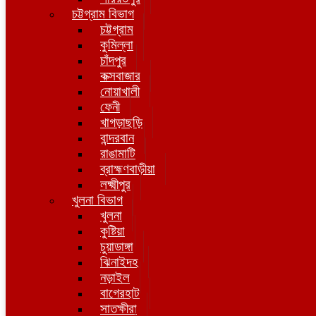
চট্টগ্রাম বিভাগ
চট্টগ্রাম
কুমিল্লা
চাঁদপুর
কক্সবাজার
নোয়াখালী
ফেনী
খাগড়াছড়ি
বান্দরবান
রাঙামাটি
ব্রাহ্মণবাড়ীয়া
লক্ষ্মীপুর
খুলনা বিভাগ
খুলনা
কুষ্টিয়া
চুয়াডাঙ্গা
ঝিনাইদহ
নড়াইল
বাগেরহাট
সাতক্ষীরা