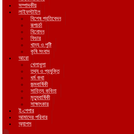
সম্পাদকীয়
লাইফস্টাইল
বিশেষ প্রতিবেদন
রূপচর্চা
বিনোদন
ফিচার
খাদ্য ও পুষ্টি
কৃষি সংবাদ
আরো
খেলাধুলা
তথ্য ও প্রযুক্তি
ধর্ম কথা
জন্মবার্ষিকী
সাহিত্য কবিতা
মৃত্যুবার্ষিকী
সাক্ষাৎকার
ই-পেপার
আমাদের পরিবার
অ্যাপস