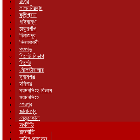
রংপুর
লালমনিরহাট
কুড়িগ্রাম
গাইবান্ধা
ঠাকুরগাঁও
দিনাজপুর
নিলফামারী
পঞ্চগড়
সিলেট বিভাগ
সিলেট
মৌলভীবাজার
সুনামগঞ্জ
হবিগঞ্জ
ময়মনসিংহ বিভাগ
ময়মনসিংহ
শেরপুর
জামালপুর
নেত্রকোনা
অর্থনীতি
রাজনীতি
আইন-আদালত