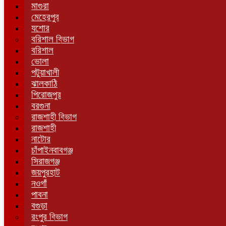
মাগুরা
মেহেরপুর
যশোর
বরিশাল বিভাগ
বরিশাল
ভোলা
পটুয়াখালী
ঝালকাঠি
পিরোজপুর
বরগুনা
রাজশাহী বিভাগ
রাজশাহী
নাটোর
চাঁপাইনবাবগঞ্জ
সিরাজগঞ্জ
জয়পুরহাট
নওগাঁ
পাবনা
বগুড়া
রংপুর বিভাগ