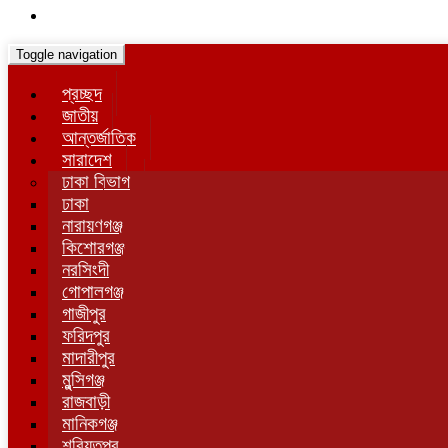
Toggle navigation
প্রচ্ছদ
জাতীয়
আন্তর্জাতিক
সারাদেশ
ঢাকা বিভাগ
ঢাকা
নারায়ণগঞ্জ
কিশোরগঞ্জ
নরসিংদী
গোপালগঞ্জ
গাজীপুর
ফরিদপুর
মাদারীপুর
মুন্সিগঞ্জ
রাজবাড়ী
মানিকগঞ্জ
শরিয়তপুর