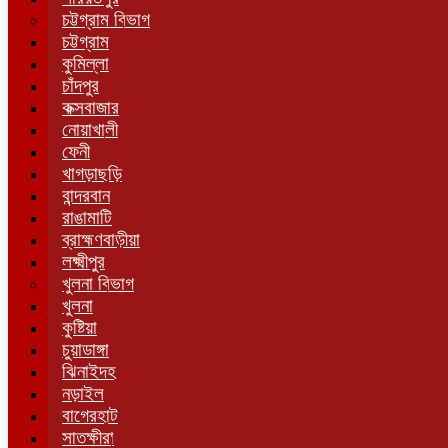
চট্টগ্রাম বিভাগ
চট্টগ্রাম
কুমিল্লা
চাঁদপুর
কক্সবাজার
নোয়াখালী
ফেনী
খাগড়াছড়ি
বান্দরবান
রাঙামাটি
ব্রাহ্মণবাড়ীয়া
লক্ষ্মীপুর
খুলনা বিভাগ
খুলনা
কুষ্টিয়া
চুয়াডাঙ্গা
ঝিনাইদহ
নড়াইল
বাগেরহাট
সাতক্ষীরা