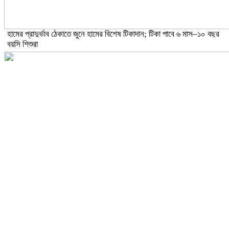
হামের প্রাদুর্ভাব ঠেকাতে জুনে হামের বিশেষ টিকাদান; টিকা পাবে ৬ মাস–১০ বছর
বয়সি শিশুরা
ঝড়ো হাওয়াসহ বজ্রবৃষ্টির আভাস ১৫ জেলায়