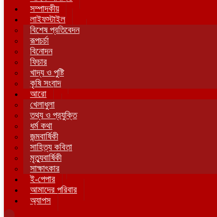
সম্পাদকীয়
লাইফস্টাইল
বিশেষ প্রতিবেদন
রূপচর্চা
বিনোদন
ফিচার
খাদ্য ও পুষ্টি
কৃষি সংবাদ
আরো
খেলাধুলা
তথ্য ও প্রযুক্তি
ধর্ম কথা
জন্মবার্ষিকী
সাহিত্য কবিতা
মৃত্যুবার্ষিকী
সাক্ষাৎকার
ই-পেপার
আমাদের পরিবার
অ্যাপস