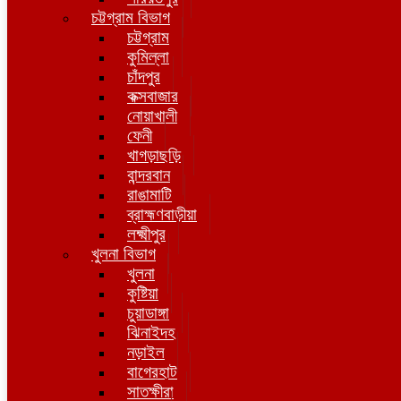
চট্টগ্রাম বিভাগ
চট্টগ্রাম
কুমিল্লা
চাঁদপুর
কক্সবাজার
নোয়াখালী
ফেনী
খাগড়াছড়ি
বান্দরবান
রাঙামাটি
ব্রাহ্মণবাড়ীয়া
লক্ষ্মীপুর
খুলনা বিভাগ
খুলনা
কুষ্টিয়া
চুয়াডাঙ্গা
ঝিনাইদহ
নড়াইল
বাগেরহাট
সাতক্ষীরা