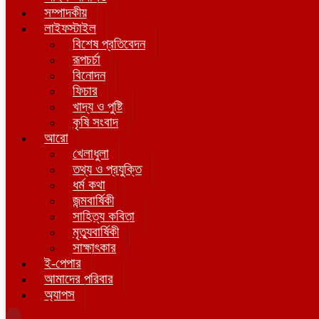
সম্পাদকীয়
লাইফস্টাইল
বিশেষ প্রতিবেদন
রূপচর্চা
বিনোদন
ফিচার
খাদ্য ও পুষ্টি
কৃষি সংবাদ
আরো
খেলাধুলা
তথ্য ও প্রযুক্তি
ধর্ম কথা
জন্মবার্ষিকী
সাহিত্য কবিতা
মৃত্যুবার্ষিকী
সাক্ষাৎকার
ই-পেপার
আমাদের পরিবার
অ্যাপস