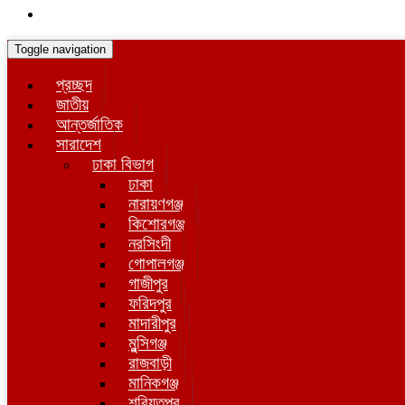
Toggle navigation
প্রচ্ছদ
জাতীয়
আন্তর্জাতিক
সারাদেশ
ঢাকা বিভাগ
ঢাকা
নারায়ণগঞ্জ
কিশোরগঞ্জ
নরসিংদী
গোপালগঞ্জ
গাজীপুর
ফরিদপুর
মাদারীপুর
মুন্সিগঞ্জ
রাজবাড়ী
মানিকগঞ্জ
শরিয়তপুর