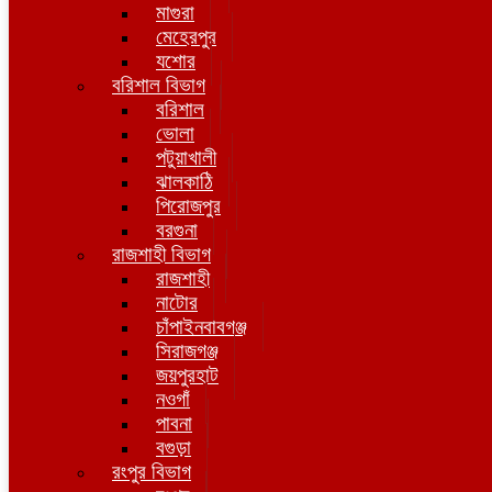
মাগুরা
মেহেরপুর
যশোর
বরিশাল বিভাগ
বরিশাল
ভোলা
পটুয়াখালী
ঝালকাঠি
পিরোজপুর
বরগুনা
রাজশাহী বিভাগ
রাজশাহী
নাটোর
চাঁপাইনবাবগঞ্জ
সিরাজগঞ্জ
জয়পুরহাট
নওগাঁ
পাবনা
বগুড়া
রংপুর বিভাগ