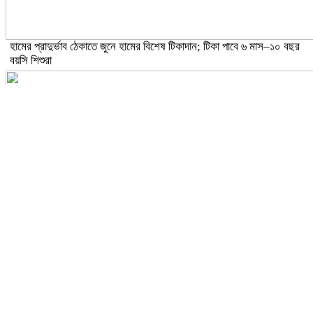
হামের প্রাদুর্ভাব ঠেকাতে জুনে হামের বিশেষ টিকাদান; টিকা পাবে ৬ মাস–১০ বছর
বয়সি শিশুরা
ঝড়ো হাওয়াসহ বজ্রবৃষ্টির আভাস ১৫ জেলায়