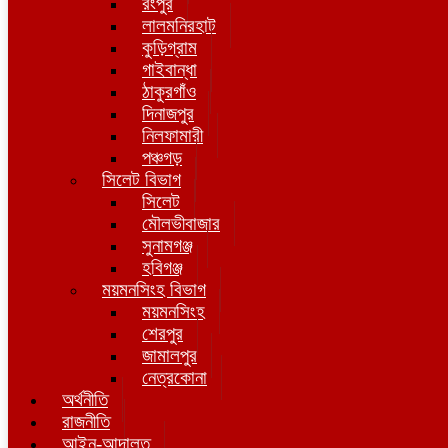
রংপুর
লালমনিরহাট
কুড়িগ্রাম
গাইবান্ধা
ঠাকুরগাঁও
দিনাজপুর
নিলফামারী
পঞ্চগড়
সিলেট বিভাগ
সিলেট
মৌলভীবাজার
সুনামগঞ্জ
হবিগঞ্জ
ময়মনসিংহ বিভাগ
ময়মনসিংহ
শেরপুর
জামালপুর
নেত্রকোনা
অর্থনীতি
রাজনীতি
আইন-আদালত