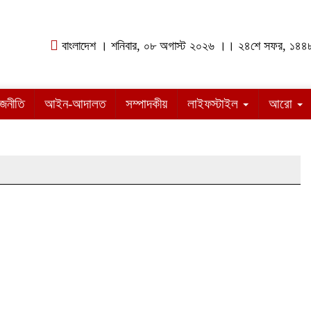
বাংলাদেশ । শনিবার, ০৮ অগাস্ট ২০২৬ ।। ২৪শে সফর, ১৪৪৮
াজনীতি
আইন-আদালত
সম্পাদকীয়
লাইফস্টাইল
আরো