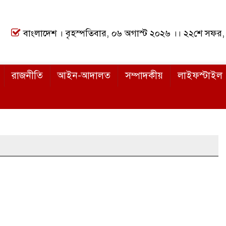
বাংলাদেশ । বৃহস্পতিবার, ০৬ অগাস্ট ২০২৬ ।। ২২শে সফর
রাজনীতি
আইন-আদালত
সম্পাদকীয়
লাইফস্টাইল