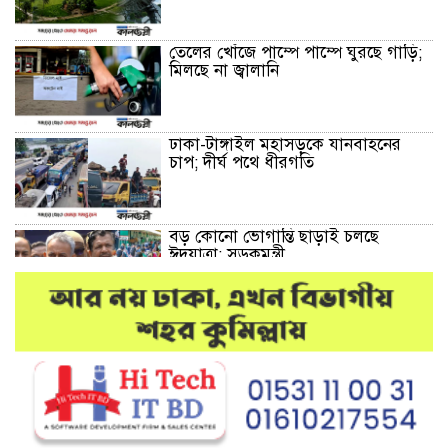
তেলের খোঁজে পাম্পে পাম্পে ঘুরছে গাড়ি;
মিলছে না জ্বালানি
ঢাকা-টাঙ্গাইল মহাসড়কে যানবাহনের
চাপ; দীর্ঘ পথে ধীরগতি
বড় কোনো ভোগান্তি ছাড়াই চলছে
ঈদযাত্রা: সড়কমন্ত্রী
মেলান্দহে উপবৃত্তি কেলেঙ্কারি:
অভিভাবকের জায়গায় শিক্ষকের ব্যাংক
হিসাব
দেশে আবারও উদ্ধার হলো ভয়ংকর
মাদক: ক্রিস্টাল মেথ ও এলএসডি