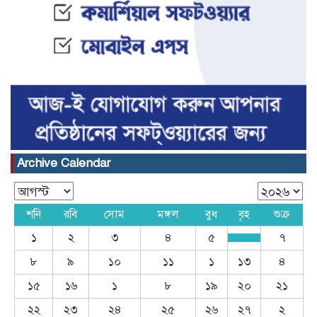
Archive Calendar
শনি
রবি
সোম
মঙ্গল
বুধ
বৃহ
শুক্র
১
২
৩
৪
৫
৭
৮
৯
১০
১১
১
১৩
৪
১৫
১৬
১
৮
১৯
২০
২১
২২
২৩
২৪
২৫
২৬
২৭
২