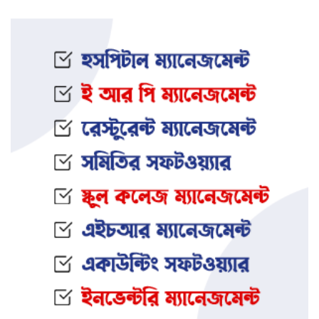
ইফতার অনুষ্ঠানকে কেন্দ্র করে বিএনপি–
জামায়াত সংঘর্ষ: আহত ৮
জামালপুরের সংঘবদ্ধ ধর্ষণ মামলায়
তিনজনের মৃত্যুদণ্ড
নওগাঁর আত্রাইয়ে স্ত্রী ও সন্তানকে হ ত্যা
করে যুবকের আত্মহ ত্যা