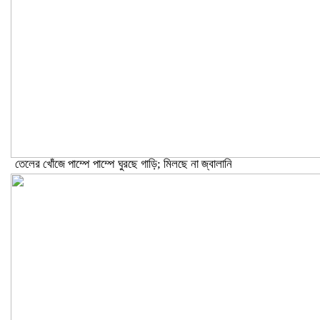
তেলের খোঁজে পাম্পে পাম্পে ঘুরছে গাড়ি; মিলছে না জ্বালানি