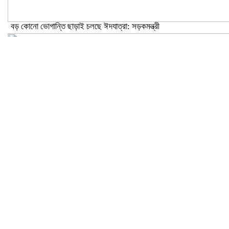
বড় কোনো ভোগান্তি ছাড়াই চলছে ঈদযাত্রা: সড়কমন্ত্রী
মেলান্দহে উপবৃত্তি কেলেঙ্কারি: অভিভাবকের জায়গায় শিক্ষকের ব্যাংক হিসাব