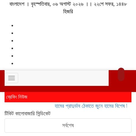
বাংলাদেশ । বৃহস্পতিবার, ০৬ অগাস্ট ২০২৬ ।। ২২শে সফর, ১৪৪৮
হিজরি
Toggle
navigation
ব্রেকিং নিউজ
হামের প্রাদুর্ভাব ঠেকাতে জুনে হামের বিশেষ টিকাদান;
টিকিট কালোবাজারি সিন্ডিকেট
সর্বশেষ