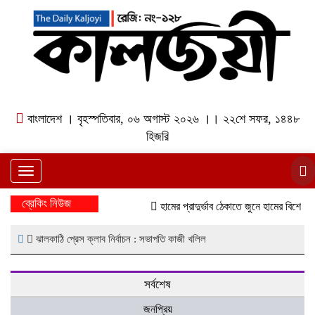
বাংলাদেশ । বৃহস্পতিবার, ০৬ অগাস্ট ২০২৬ ।। ২২শে সফর, ১৪৪৮
হিজরি
Toggle
navigation
ব্রেকিং নিউজ
হামের প্রাদুর্ভাব ঠেকাতে জুনে হামের বিশেষ টি
ঝালকাঠি প্রেস ক্লাব নির্বাচন : সভাপতি কাজী খলিল
সর্বশেষ
জনপ্রিয়