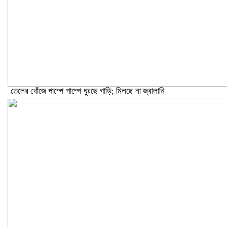
তেলের খোঁজে পাম্পে পাম্পে ঘুরছে গাড়ি; মিলছে না জ্বালানি