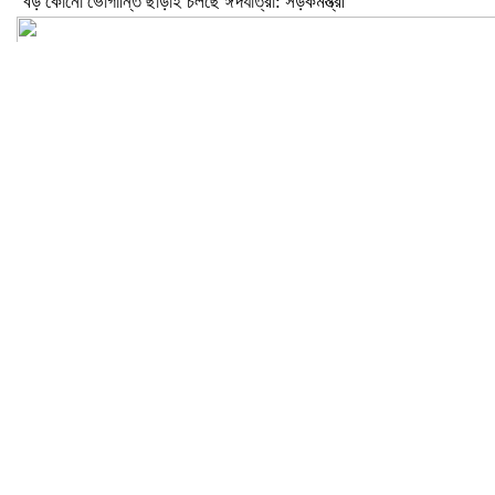
বড় কোনো ভোগান্তি ছাড়াই চলছে ঈদযাত্রা: সড়কমন্ত্রী
মেলান্দহে উপবৃত্তি কেলেঙ্কারি: অভিভাবকের জায়গায় শিক্ষকের ব্যাংক হিসাব