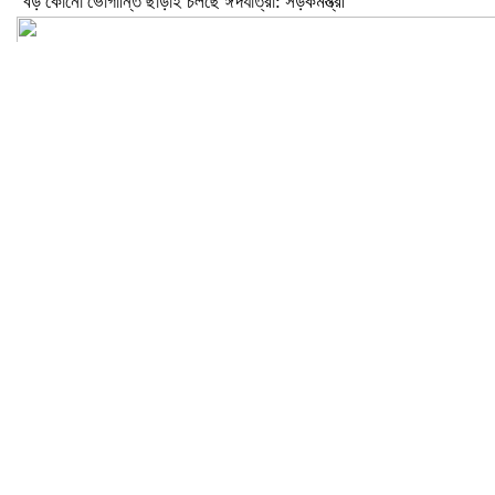
বড় কোনো ভোগান্তি ছাড়াই চলছে ঈদযাত্রা: সড়কমন্ত্রী
মেলান্দহে উপবৃত্তি কেলেঙ্কারি: অভিভাবকের জায়গায় শিক্ষকের ব্যাংক হিসাব