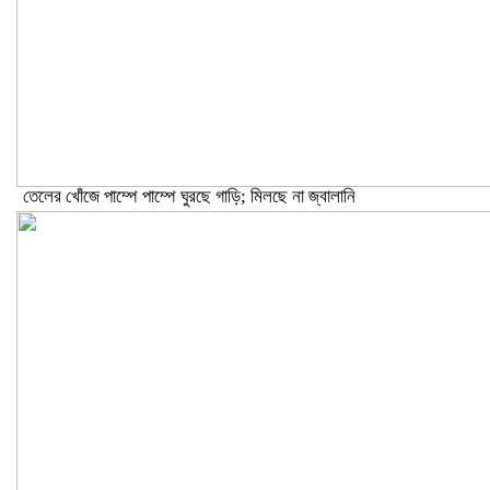
তেলের খোঁজে পাম্পে পাম্পে ঘুরছে গাড়ি; মিলছে না জ্বালানি