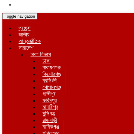
Toggle navigation
প্রচ্ছদ
জাতীয়
আন্তর্জাতিক
সারাদেশ
ঢাকা বিভাগ
ঢাকা
নারায়ণগঞ্জ
কিশোরগঞ্জ
নরসিংদী
গোপালগঞ্জ
গাজীপুর
ফরিদপুর
মাদারীপুর
মুন্সিগঞ্জ
রাজবাড়ী
মানিকগঞ্জ
শরিয়তপুর