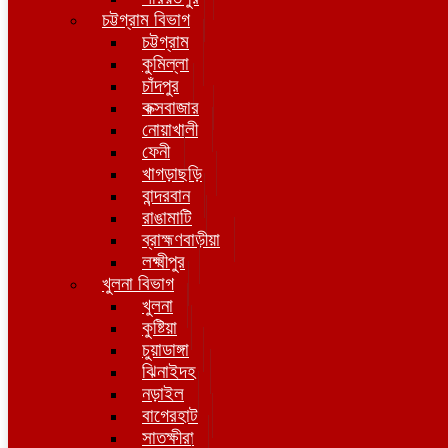
চট্টগ্রাম বিভাগ
চট্টগ্রাম
কুমিল্লা
চাঁদপুর
কক্সবাজার
নোয়াখালী
ফেনী
খাগড়াছড়ি
বান্দরবান
রাঙামাটি
ব্রাহ্মণবাড়ীয়া
লক্ষ্মীপুর
খুলনা বিভাগ
খুলনা
কুষ্টিয়া
চুয়াডাঙ্গা
ঝিনাইদহ
নড়াইল
বাগেরহাট
সাতক্ষীরা