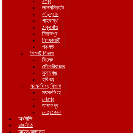
রংপুর
লালমনিরহাট
কুড়িগ্রাম
গাইবান্ধা
ঠাকুরগাঁও
দিনাজপুর
নিলফামারী
পঞ্চগড়
সিলেট বিভাগ
সিলেট
মৌলভীবাজার
সুনামগঞ্জ
হবিগঞ্জ
ময়মনসিংহ বিভাগ
ময়মনসিংহ
শেরপুর
জামালপুর
নেত্রকোনা
অর্থনীতি
রাজনীতি
আইন-আদালত