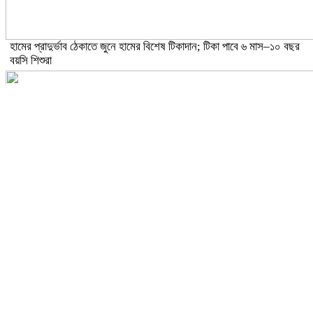
হামের প্রাদুর্ভাব ঠেকাতে জুনে হামের বিশেষ টিকাদান; টিকা পাবে ৬ মাস–১০ বছর
বয়সি শিশুরা
ঝড়ো হাওয়াসহ বজ্রবৃষ্টির আভাস ১৫ জেলায়