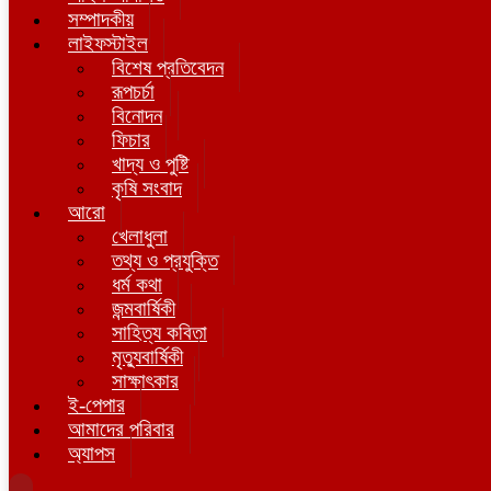
সম্পাদকীয়
লাইফস্টাইল
বিশেষ প্রতিবেদন
রূপচর্চা
বিনোদন
ফিচার
খাদ্য ও পুষ্টি
কৃষি সংবাদ
আরো
খেলাধুলা
তথ্য ও প্রযুক্তি
ধর্ম কথা
জন্মবার্ষিকী
সাহিত্য কবিতা
মৃত্যুবার্ষিকী
সাক্ষাৎকার
ই-পেপার
আমাদের পরিবার
অ্যাপস