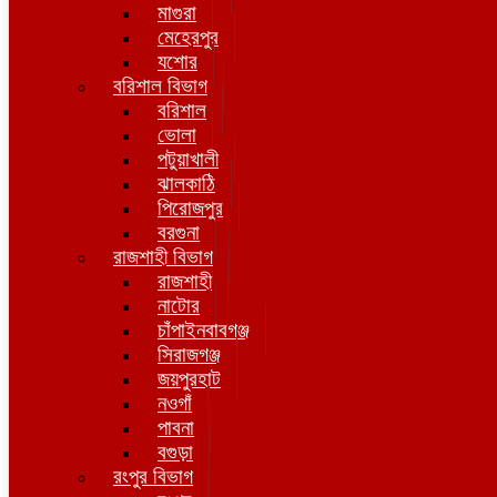
মাগুরা
মেহেরপুর
যশোর
বরিশাল বিভাগ
বরিশাল
ভোলা
পটুয়াখালী
ঝালকাঠি
পিরোজপুর
বরগুনা
রাজশাহী বিভাগ
রাজশাহী
নাটোর
চাঁপাইনবাবগঞ্জ
সিরাজগঞ্জ
জয়পুরহাট
নওগাঁ
পাবনা
বগুড়া
রংপুর বিভাগ