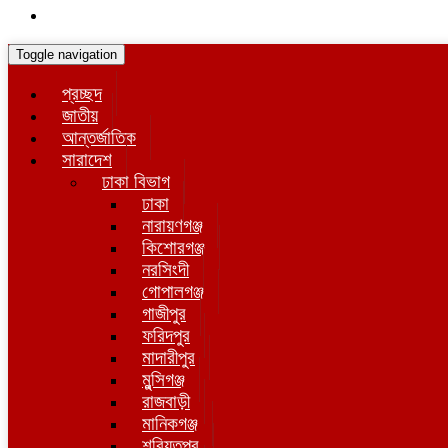
Toggle navigation
প্রচ্ছদ
জাতীয়
আন্তর্জাতিক
সারাদেশ
ঢাকা বিভাগ
ঢাকা
নারায়ণগঞ্জ
কিশোরগঞ্জ
নরসিংদী
গোপালগঞ্জ
গাজীপুর
ফরিদপুর
মাদারীপুর
মুন্সিগঞ্জ
রাজবাড়ী
মানিকগঞ্জ
শরিয়তপুর