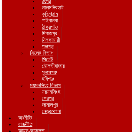
রংপুর
লালমনিরহাট
কুড়িগ্রাম
গাইবান্ধা
ঠাকুরগাঁও
দিনাজপুর
নিলফামারী
পঞ্চগড়
সিলেট বিভাগ
সিলেট
মৌলভীবাজার
সুনামগঞ্জ
হবিগঞ্জ
ময়মনসিংহ বিভাগ
ময়মনসিংহ
শেরপুর
জামালপুর
নেত্রকোনা
অর্থনীতি
রাজনীতি
আইন-আদালত