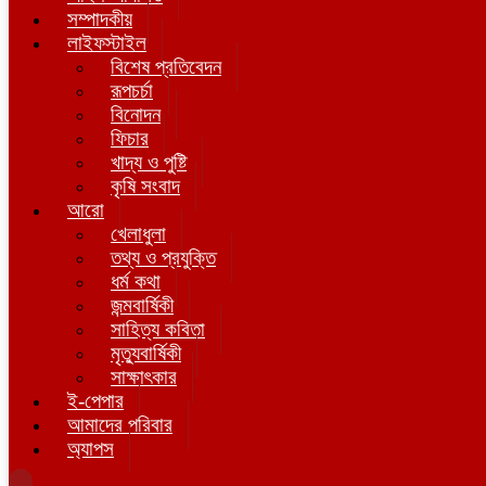
সম্পাদকীয়
লাইফস্টাইল
বিশেষ প্রতিবেদন
রূপচর্চা
বিনোদন
ফিচার
খাদ্য ও পুষ্টি
কৃষি সংবাদ
আরো
খেলাধুলা
তথ্য ও প্রযুক্তি
ধর্ম কথা
জন্মবার্ষিকী
সাহিত্য কবিতা
মৃত্যুবার্ষিকী
সাক্ষাৎকার
ই-পেপার
আমাদের পরিবার
অ্যাপস