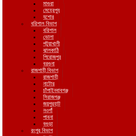
মাগুরা
মেহেরপুর
যশোর
বরিশাল বিভাগ
বরিশাল
ভোলা
পটুয়াখালী
ঝালকাঠি
পিরোজপুর
বরগুনা
রাজশাহী বিভাগ
রাজশাহী
নাটোর
চাঁপাইনবাবগঞ্জ
সিরাজগঞ্জ
জয়পুরহাট
নওগাঁ
পাবনা
বগুড়া
রংপুর বিভাগ