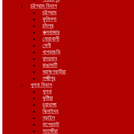
চট্টগ্রাম বিভাগ
চট্টগ্রাম
কুমিল্লা
চাঁদপুর
কক্সবাজার
নোয়াখালী
ফেনী
খাগড়াছড়ি
বান্দরবান
রাঙামাটি
ব্রাহ্মণবাড়ীয়া
লক্ষ্মীপুর
খুলনা বিভাগ
খুলনা
কুষ্টিয়া
চুয়াডাঙ্গা
ঝিনাইদহ
নড়াইল
বাগেরহাট
সাতক্ষীরা