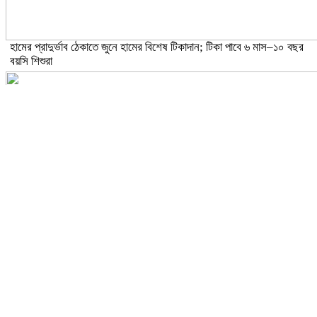
হামের প্রাদুর্ভাব ঠেকাতে জুনে হামের বিশেষ টিকাদান; টিকা পাবে ৬ মাস–১০ বছর
বয়সি শিশুরা
ঝড়ো হাওয়াসহ বজ্রবৃষ্টির আভাস ১৫ জেলায়