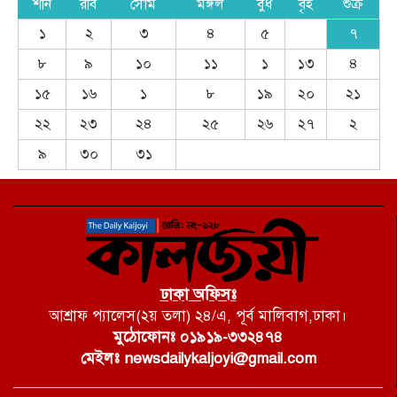
শনি
রবি
সোম
মঙ্গল
বুধ
বৃহ
শুক্র
১
২
৩
৪
৫
৭
৮
৯
১০
১১
১
১৩
৪
১৫
১৬
১
৮
১৯
২০
২১
২২
২৩
২৪
২৫
২৬
২৭
২
৯
৩০
৩১
ঢাকা অফিসঃ
আশ্রাফ প্যালেস(২য় তলা) ২৪/এ, পূর্ব মালিবাগ,ঢাকা।
মুঠোফোনঃ ০১৯১৯-৩৩২৪৭৪
মেইলঃ newsdailykaljoyi@gmail.com