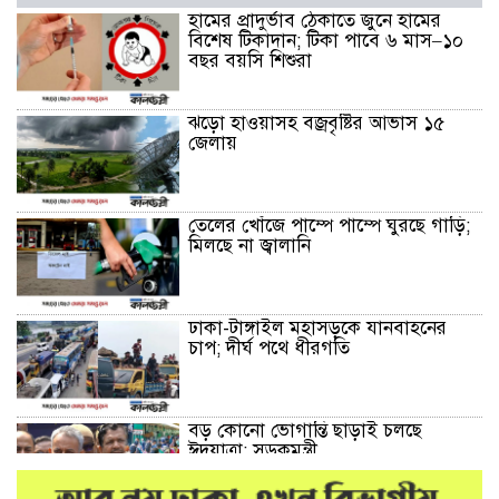
হামের প্রাদুর্ভাব ঠেকাতে জুনে হামের
বিশেষ টিকাদান; টিকা পাবে ৬ মাস–১০
বছর বয়সি শিশুরা
ঝড়ো হাওয়াসহ বজ্রবৃষ্টির আভাস ১৫
জেলায়
তেলের খোঁজে পাম্পে পাম্পে ঘুরছে গাড়ি;
মিলছে না জ্বালানি
ঢাকা-টাঙ্গাইল মহাসড়কে যানবাহনের
চাপ; দীর্ঘ পথে ধীরগতি
বড় কোনো ভোগান্তি ছাড়াই চলছে
ঈদযাত্রা: সড়কমন্ত্রী