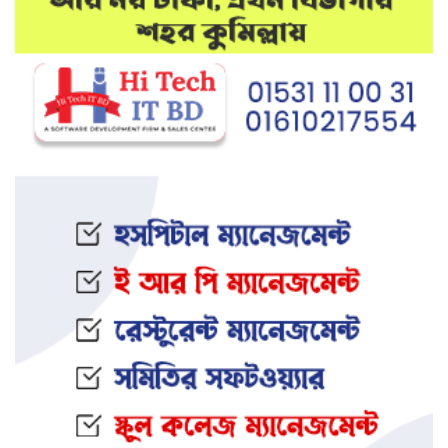
মেলান্দহে উপবৃত্তি কেলেঙ্কারি:
অভিভাবকের জায়গায় শিক্ষকের ব্যাংক
হিসাব
দেশে আবারও উদ্ধার হলো ভয়ংকর
মাদক: ক্রিস্টাল মেথ ও এলএসডি
ইফতার অনুষ্ঠানকে কেন্দ্র করে বিএনপি–
জামায়াত সংঘর্ষ: আহত ৮
জামালপুরের সংঘবদ্ধ ধর্ষণ মামলায়
তিনজনের মৃত্যুদণ্ড
নওগাঁর আত্রাইয়ে স্ত্রী ও সন্তানকে হ ত্যা
করে যুবকের আত্মহ ত্যা