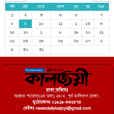
শনি
রবি
সোম
মঙ্গল
বুধ
বৃহ
শুক্র
১
২
৩
৪
৫
৭
৮
৯
১০
১১
১
১৩
৪
১৫
১৬
১
৮
১৯
২০
২১
২২
২৩
২৪
২৫
২৬
২৭
২
৯
৩০
৩১
ঢাকা অফিসঃ
আশ্রাফ প্যালেস(২য় তলা) ২৪/এ, পূর্ব মালিবাগ,ঢাকা।
মুঠোফোনঃ ০১৯১৯-৩৩২৪৭৪
মেইলঃ newsdailykaljoyi@gmail.com