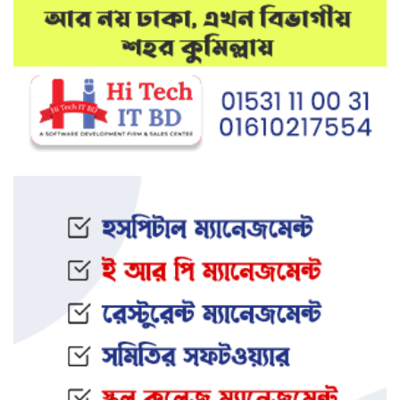
মেলান্দহে উপবৃত্তি কেলেঙ্কারি:
অভিভাবকের জায়গায় শিক্ষকের ব্যাংক
হিসাব
দেশে আবারও উদ্ধার হলো ভয়ংকর
মাদক: ক্রিস্টাল মেথ ও এলএসডি
ইফতার অনুষ্ঠানকে কেন্দ্র করে বিএনপি–
জামায়াত সংঘর্ষ: আহত ৮
জামালপুরের সংঘবদ্ধ ধর্ষণ মামলায়
তিনজনের মৃত্যুদণ্ড
নওগাঁর আত্রাইয়ে স্ত্রী ও সন্তানকে হ ত্যা
করে যুবকের আত্মহ ত্যা