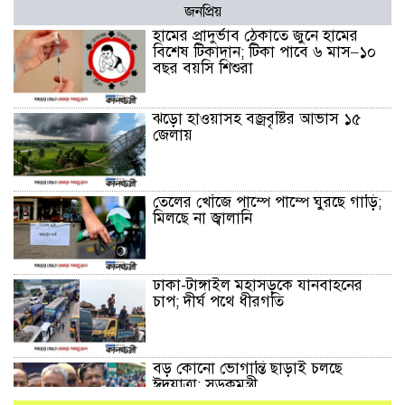
জনপ্রিয়
হামের প্রাদুর্ভাব ঠেকাতে জুনে হামের
বিশেষ টিকাদান; টিকা পাবে ৬ মাস–১০
বছর বয়সি শিশুরা
ঝড়ো হাওয়াসহ বজ্রবৃষ্টির আভাস ১৫
জেলায়
তেলের খোঁজে পাম্পে পাম্পে ঘুরছে গাড়ি;
মিলছে না জ্বালানি
ঢাকা-টাঙ্গাইল মহাসড়কে যানবাহনের
চাপ; দীর্ঘ পথে ধীরগতি
বড় কোনো ভোগান্তি ছাড়াই চলছে
ঈদযাত্রা: সড়কমন্ত্রী